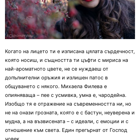
Когато на лицето ти е изписана цялата сърдечност,
която носиш, и същността ти цъфти с мириса на
най-ароматното цвете, не се нуждаеш от
допълнителни оръжия и излишен патос в
общуването с някого. Михаела Филева е
опияняваща – пее с усмивка, умна е, чародейна.
Изобщо тя е отражение на съвременността ни, но
не на онази грозната, която е с бастун, неуверена и
мудна, а на възвисената – с идеали, с емоции и с
отношение към света. Един прегърнат от Господ
човек.