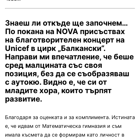
Знаеш ли откъде ще започнем…
По покана на
NOVA
пр
исъствах
на благотворителен концерт на
Unicef
в цирк „Балкански“.
Направи ми впечатление, че беше
сред малцината със своя
позиция, без да се съобразяваш
с аутокю. Видно е, че си от
младите хора, които търпят
развитие.
Благодаря за оценката и за комплимента. Истината
е, че идвам от Математическа гимназия и съм
имала късмета да се формирам като личност в