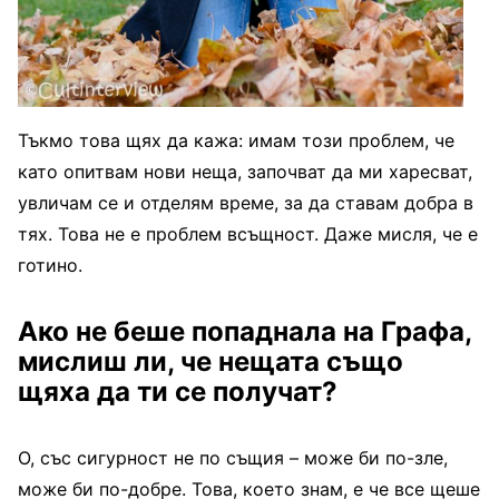
Тъкмо това щях да кажа: имам този проблем, че
като опитвам нови неща, започват да ми харесват,
увличам се и отделям време, за да ставам добра в
тях. Това не е проблем всъщност. Даже мисля, че е
готино.
Ако не беше попаднала на Графа,
мислиш ли, че нещата също
щяха да ти се получат?
О, със сигурност не по същия – може би по-зле,
може би по-добре. Това, което знам, е че все щеше