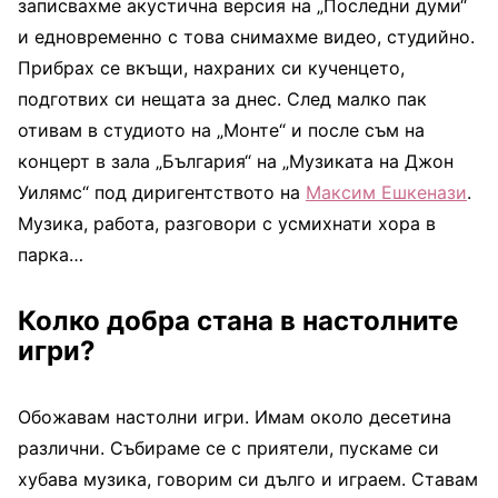
записвахме акустична версия на „Последни думи“
и едновременно с това снимахме видео, студийно.
Прибрах се вкъщи, нахраних си кученцето,
подготвих си нещата за днес. След малко пак
отивам в студиото на „Монте“ и после съм на
концерт в зала „България“ на „Музиката на Джон
Уилямс“ под диригентството на
Максим Ешкенази
.
Музика, работа, разговори с усмихнати хора в
парка…
Колко добра стана в настолните
игри?
Обожавам настолни игри. Имам около десетина
различни. Събираме се с приятели, пускаме си
хубава музика, говорим си дълго и играем. Ставам