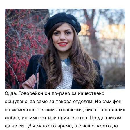
О, да. Говорейки си по-рано за качествено
общуване, аз само за такова отделям. Не съм фен
на моментните взаимоотношения, било то по линия
любов, интимност или приятелство. Предпочитам
да не си губя малкото време, а с нещо, което да