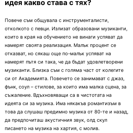
идея какво става с тях?
Повече съм общувала с инструменталисти,
отколкото с певци. Излизат образовани музиканти,
които в края на обучението не винаги успяват да
намерят своята реализация. Малък процент се
отказват, но сякаш още по-малък успяват на
намерят пътя си така, че да бъдат удовлетворени
музиканти. Близка съм с голяма част от колегите
си от Академията. Повечето се занимават с джаз,
фънк, соул – стилове, за които има малка сцена, за
съжаление. Вдъхновяващи са в чистотата на
идеята си за музика. Има някакъв романтизъм в
това да слушаш предимно музика от 80-те и назад,
да предпочиташ акустичния звук, олд скул
писането на музика на хартия, с молив.