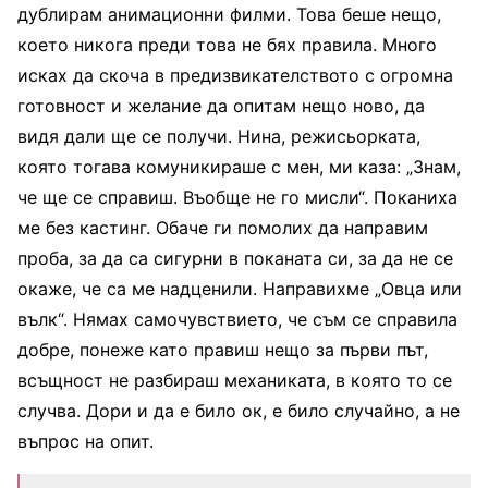
дублирам анимационни филми. Това беше нещо,
което никога преди това не бях правила. Много
исках да скоча в предизвикателството с огромна
готовност и желание да опитам нещо ново, да
видя дали ще се получи. Нина, режисьорката,
която тогава комуникираше с мен, ми каза: „Знам,
че ще се справиш. Въобще не го мисли“. Поканиха
ме без кастинг. Обаче ги помолих да направим
проба, за да са сигурни в поканата си, за да не се
окаже, че са ме надценили. Направихме „Овца или
вълк“. Нямах самочувствието, че съм се справила
добре, понеже като правиш нещо за първи път,
всъщност не разбираш механиката, в която то се
случва. Дори и да е било ок, е било случайно, а не
въпрос на опит.