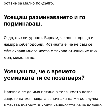
остане за малко по-дълго.
Усещаш разминаването и го
подминаваш.
О, да, със сигурност. Вярвам, че човек среща и
намира себеподобни. Истината е, че не съм се
сблъсквала много често с такова отношение към
мен, мимолетно.
Усещаш ли, че с времето
усмивката ти се позатваря?
Надявам се да има истина в това, което казваш,
защото на мен нещата започнаха да ми се случват
в такава възраст, в която наивността беше водещо