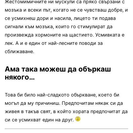
Жестомимичните ни мускули са пряко свързани с
мозъка и всеки път, когато не се чувстваш добре, и
се усмихнеш дори и насила, лицето ти подава
сигнали към мозъка, които го стимулират да
произвежда хормоните на щастието. Усмивката е
лек. А и е един от най-лесните поводи за
сближаване.
Ама така можеш да объркаш
някого…
Това би било най-сладкото объркване, което би
могъл да му причиниш. Предпочитам някак си да
живея в такъв свят, в който хората предпочитат да
си се усмихват един на друг.