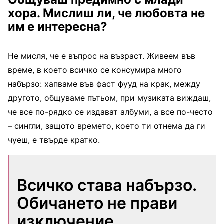
хора. Мислиш ли, че любовта не
им е интересна?
Не мисля, че е въпрос на възраст. Живеем във
време, в което всичко се консумира много
набързо: хапваме във фаст фууд на крак, между
другото, общуваме пътьом, при музиката виждаш,
че все по-рядко се издават албуми, а все по-често
– сингли, защото времето, което ти отнема да ги
чуеш, е твърде кратко.
Всичко става набързо.
Обичането не прави
изключение.