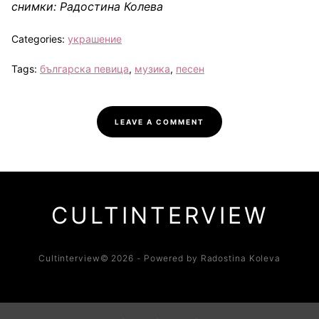
снимки: Радостина Колева
Categories:
украшение
Tags:
българска певица
,
музика
,
песен
LEAVE A COMMENT
CULTINTERVIEW
Cultinterview© 2026 - Powered by Radostina Koleva