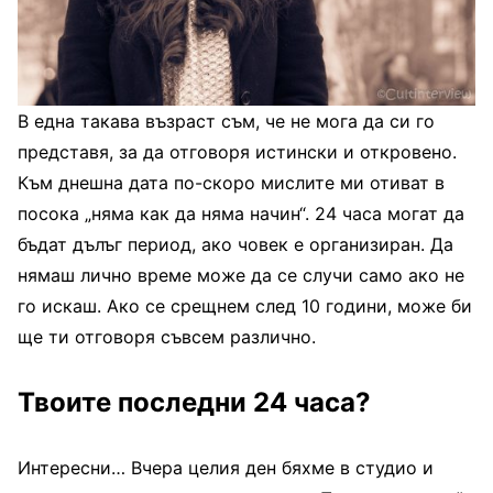
В една такава възраст съм, че не мога да си го
представя, за да отговоря истински и откровено.
Към днешна дата по-скоро мислите ми отиват в
посока „няма как да няма начин“. 24 часа могат да
бъдат дълъг период, ако човек е организиран. Да
нямаш лично време може да се случи само ако не
го искаш. Ако се срещнем след 10 години, може би
ще ти отговоря съвсем различно.
Твоите последни 24 часа?
Интересни… Вчера целия ден бяхме в студио и