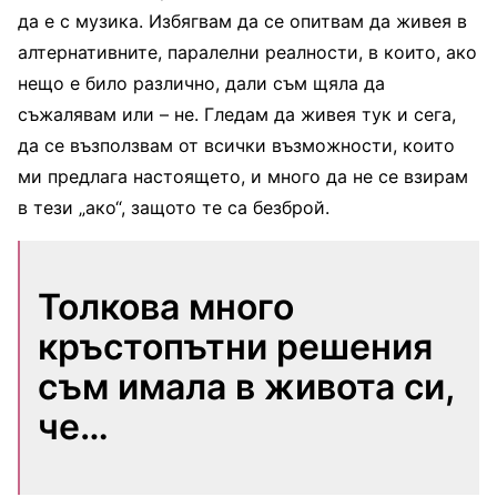
да е с музика. Избягвам да се опитвам да живея в
алтернативните, паралелни реалности, в които, ако
нещо е било различно, дали съм щяла да
съжалявам или – не. Гледам да живея тук и сега,
да се възползвам от всички възможности, които
ми предлага настоящето, и много да не се взирам
в тези „ако“, защото те са безброй.
Толкова много
кръстопътни решения
съм имала в живота си,
че…