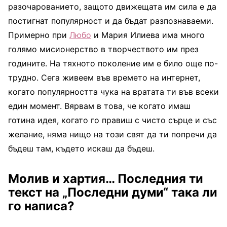
разочарованието, защото движещата им сила е да
постигнат популярност и да бъдат разпознаваеми.
Примерно при
Любо
и Мария Илиева има много
голямо мисионерство в творчеството им през
годините. На тяхното поколение им е било още по-
трудно. Сега живеем във времето на интернет,
когато популярността чука на вратата ти във всеки
един момент. Вярвам в това, че когато имаш
готина идея, когато го правиш с чисто сърце и със
желание, няма нищо на този свят да ти попречи да
бъдеш там, където искаш да бъдеш.
Молив и хартия… Последния ти
текст на „Последни думи“ така ли
го написа?