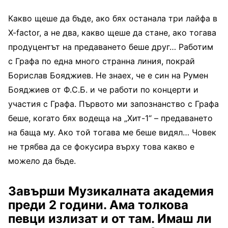
Какво щеше да бъде, ако бях останала три лайфа в
X-factor, а не два, какво щеше да стане, ако тогава
продуцентът на предаването беше друг… Работим
с Графа по една много странна линия, покрай
Борислав Бояджиев. Не знаех, че е син на Румен
Бояджиев от Ф.С.Б. и че работи по концерти и
участия с Графа. Първото ми запознанство с Графа
беше, когато бях водеща на „Хит-1“ – предаването
на баща му. Ако той тогава ме беше видял… Човек
не трябва да се фокусира върху това какво е
можело да бъде.
Завърши Музикалната академия
преди 2 години. Ама толкова
певци излизат и от там. Имаш ли