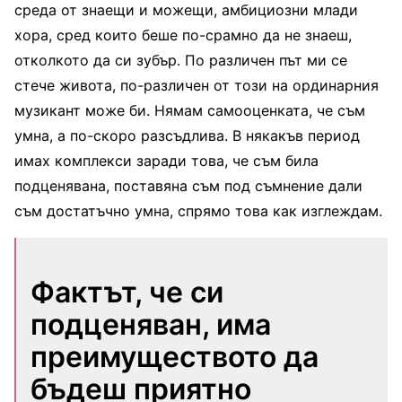
среда от знаещи и можещи, амбициозни млади
хора, сред които беше по-срамно да не знаеш,
отколкото да си зубър. По различен път ми се
стече живота, по-различен от този на ординарния
музикант може би. Нямам самооценката, че съм
умна, а по-скоро разсъдлива. В някакъв период
имах комплекси заради това, че съм била
подценявана, поставяна съм под съмнение дали
съм достатъчно умна, спрямо това как изглеждам.
Фактът, че си
подценяван, има
преимуществото да
бъдеш приятно