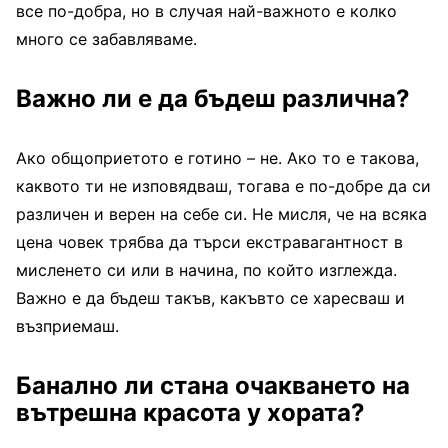
все по-добра, но в случая най-важното е колко
много се забавляваме.
Важно ли е да бъдеш различна?
Ако общоприетото е готино – не. Ако то е такова,
каквото ти не изповядваш, тогава е по-добре да си
различен и верен на себе си. Не мисля, че на всяка
цена човек трябва да търси екстравагантност в
мисленето си или в начина, по който изглежда.
Важно е да бъдеш такъв, какъвто се харесваш и
възприемаш.
Банално ли стана очакването на
вътрешна красота у хората?