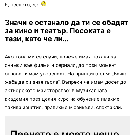
Е, пеенето, де.
Значи е останало да ти се обадят
за кино и театър.
Посоката е
тази, като че ли…
Ако това ми се случи, понеже имах покани за
снимки във филми и сериали, до този момент
отново нямам увереност. На принципа съм: „Всяка
жаба да си знае гьола“. Въпреки че имам досег до
актьорското майсторство: в Музикалната
академия през целия курс на обучение имахме
такива занятия, правихме мюзикъли, спектакли.
Пеенето е моето нещо.