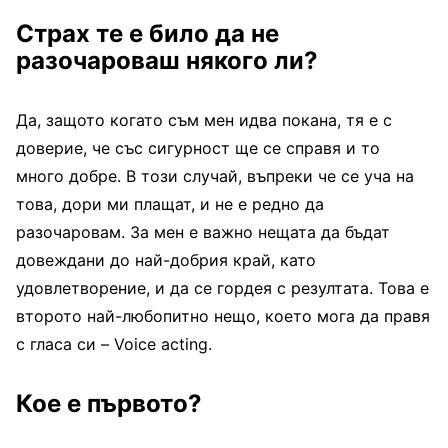
Страх те е било да не
разочароваш някого ли?
Да, защото когато съм мен идва покана, тя е с
доверие, че със сигурност ще се справя и то
много добре. В този случай, въпреки че се уча на
това, дори ми плащат, и не е редно да
разочаровам. За мен е важно нещата да бъдат
довеждани до най-добрия край, като
удовлетворение, и да се гордея с резултата. Това е
второто най-любопитно нещо, което мога да правя
с гласа си – Voice acting.
Кое е първото?