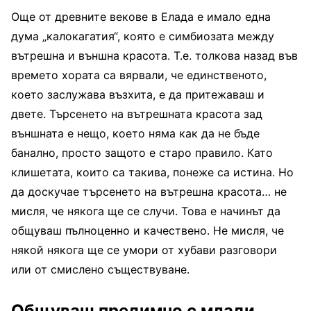
Още от древните векове в Елада е имало една
дума „калокагатия“, която е симбиозата между
вътрешна и външна красота. Т.е. толкова назад във
времето хората са вярвали, че единственото,
което заслужава възхита, е да притежаваш и
двете. Търсенето на вътрешната красота зад
външната е нещо, което няма как да не бъде
банално, просто защото е старо правило. Като
клишетата, които са такива, понеже са истина. Но
да доскучае търсенето на вътрешна красота… не
мисля, че някога ще се случи. Това е начинът да
общуваш пълноценно и качествено. Не мисля, че
някой някога ще се умори от хубави разговори
или от смислено съществуване.
Общуваш предимно с млади