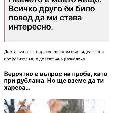
Всичко друго би било
повод да ми става
интересно.
Достатъчно актьорство залагам във видеата, а и
професията ми е достатъчно разнолика.
Вероятно е въпрос на проба, като
при дублажа. Но ще вземе да ти
хареса…