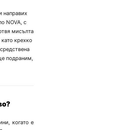
си направих
по NOVA, с
 отвя мисълта
 като крехко
осредствена
ще подраним,
во?
ни, когато е