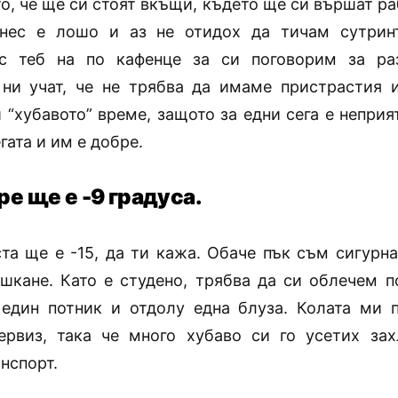
, че ще си стоят вкъщи, където ще си вършат раб
днес е лошо и аз не отидох да тичам сутрин
с теб на по кафенце за си поговорим за р
 ни учат, че не трябва да имаме пристрастия 
 “хубавото” време, защото за едни сега е неприя
гата и им е добре.
ре ще е -9 градуса.
та ще е -15, да ти кажа. Обаче пък съм сигурна
ушкане. Като е студено, трябва да си облечем п
 един потник и отдолу една блуза. Колата ми 
ервиз, така че много хубаво си го усетих за
нспорт.