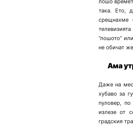
лошо времето
така. Ето, 
срещнахме 
телевизията
“лошото” или
не обичат же
Ама ут
Даже на мес
хубаво за г
пуловер, по
излезе от с
градския тра