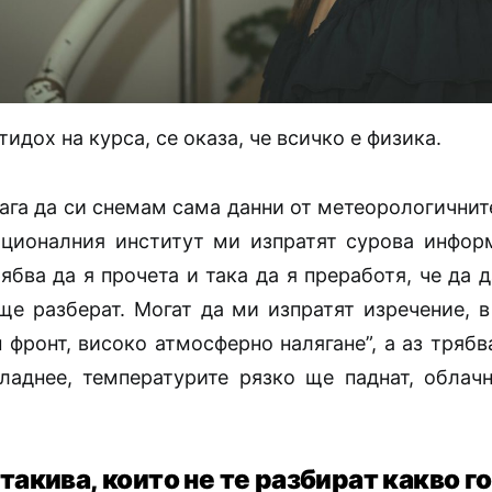
тидох на курса, се оказа, че всичко е физика.
ага да си снемам сама данни от метеорологичнит
ационалния институт ми изпратят сурова инфор
ябва да я прочета и така да я преработя, че да 
 ще разберат. Могат да ми изпратят изречение, в
 фронт, високо атмосферно налягане”, а аз трябв
ладнее, температурите рязко ще паднат, облач
 такива, които не те разбират какво 