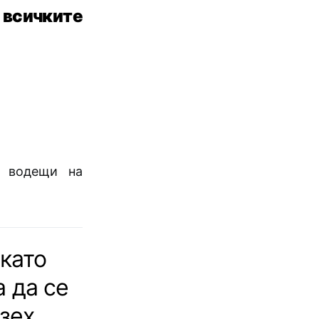
сичките
е водещи на
 като
а да се
зех.