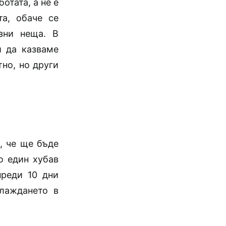
отата, а не е
та, обаче се
азни неща.
В
и да казваме
тно, но други
, че ще бъде
о един хубав
преди 10 дни
хлаждането в