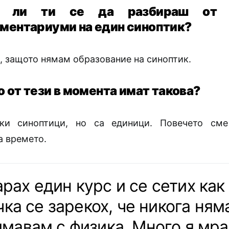
а ли ти се да разбираш от в
ментариуми на един синоптик?
, защото нямам образование на синоптик.
о от тези в момента имат такова?
ки синоптици, но са единици. Повечето см
а времето.
рах един курс и се сетих как
ка се зарекох, че никога ням
имавам с физика. Много я мра