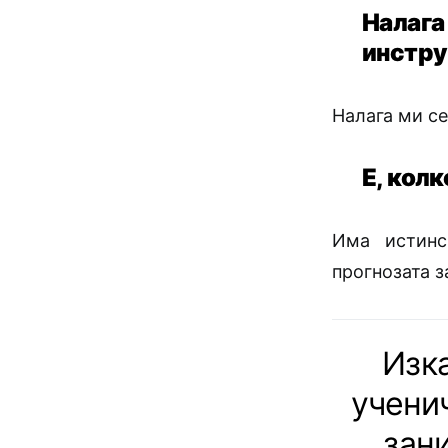
Налаг
инстру
Налага ми се
Е, колк
Има истинс
прогнозата з
Изка
ученич
зан