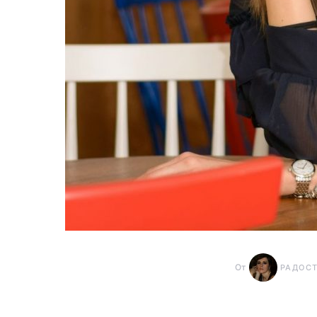
От
РАДОС