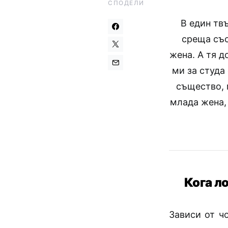
СПОДЕЛИ
В един твъ
среща със
жена. А тя д
ми за студа
същество, 
млада жена,
Кога л
Зависи от ч