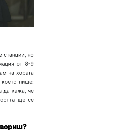
е станции, но
мация от 8-9
дам на хората
 което пише:
а да кажа, че
ността ще се
говориш?