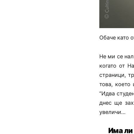
Обаче като о
Не ми се нал
когато от Н
страници, тр
това, което
“Идва студен
днес ще зах
увеличи…
Има ли