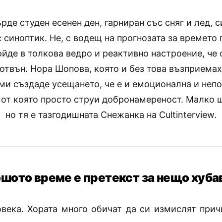
рде студен есенен ден, гарниран със сняг и лед, 
 синоптик. Не, с водещ на прогнозата за времето 
ойде в толкова ведро и реактивно настроение, че
 отвън. Нора Шопова, която и без това възприемах
ми създаде усещането, че е и емоционална и неп
 от която просто струи добронамереност. Малко 
но тя е тазгодишната Снежанка на Cultinterview.
ошото време е претекст за нещо хуба
овека. Хората много обичат да си измислят причи