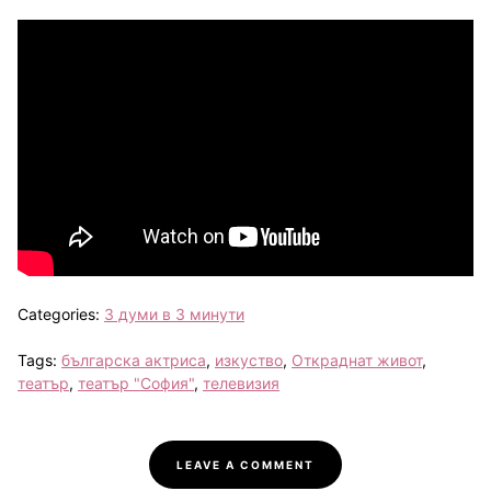
Categories:
3 думи в 3 минути
Tags:
българска актриса
,
изкуство
,
Откраднат живот
,
театър
,
театър "София"
,
телевизия
LEAVE A COMMENT