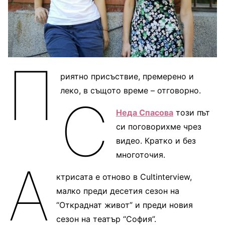
П
риятно присъствие, премерено и
леко, в същото време – отговорно.
С
Неда Спасова
този път
си поговорихме чрез
видео. Кратко и без
многоточия.
А
ктрисата е отново в Cultinterview,
малко преди десетия сезон на
“Откраднат живот” и преди новия
сезон на театър “София”.