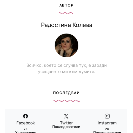
АВТОР
Радостина Колева
Всичко, което се случва тук, е заради
усещането ми към думите.
ПОСЛЕДВАЙ
Facebook
Twitter
Instagram
Последователи
7K
2K
Харесвания
Последователи