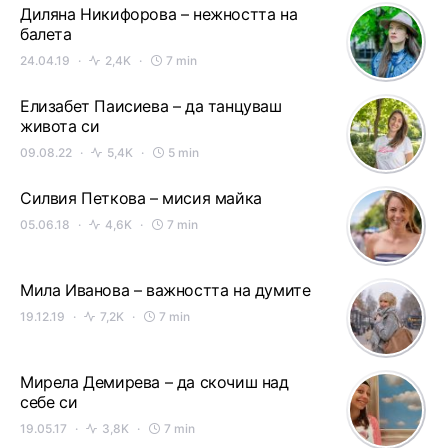
Диляна Никифорова – нежността на
балета
24.04.19
2,4K
7 min
Елизабет Паисиева – да танцуваш
живота си
09.08.22
5,4K
5 min
Силвия Петкова – мисия майка
05.06.18
4,6K
7 min
Мила Иванова – важността на думите
19.12.19
7,2K
7 min
Мирела Демирева – да скочиш над
себе си
19.05.17
3,8K
7 min