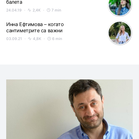
балета
24.04.19
2,4K
7 min
Инна Ефтимова – когато
сантиметрите са важни
03.09.21
4,8K
6 min