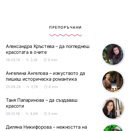
ПРЕПОРЪЧАНИ
Александра Кръстева – да погледнеш
красотата в очите
19.03.19
2,2K
6 min
Ангелина Ангелова – изкуството да
пишеш историческа романтика
25.09.24
2,7K
6 min
Таня Папаринова – да създаваш
красоти
09.10.18
4,6K
5 min
Диляна Никифорова – нежността на