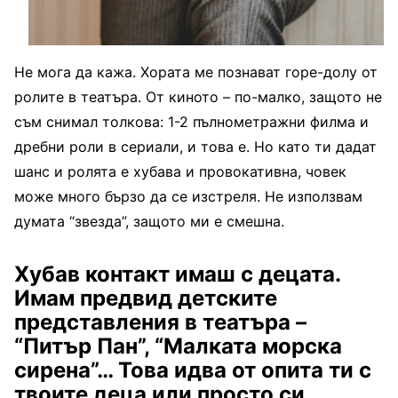
Не мога да кажа. Хората ме познават горе-долу от
ролите в театъра. От киното – по-малко, защото не
съм снимал толкова: 1-2 пълнометражни филма и
дребни роли в сериали, и това е. Но като ти дадат
шанс и ролята е хубава и провокативна, човек
може много бързо да се изстреля. Не използвам
думата “звезда”, защото ми е смешна.
Хубав контакт имаш с децата.
Имам предвид детските
представления в театъра –
“Питър Пан”, “Малката морска
сирена”… Това идва от опита ти с
твоите деца или просто си