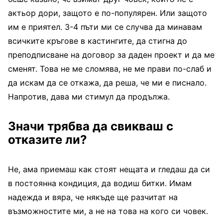
актьор дори, защото е по-популярен. Или защото
им е приятел. 3-4 пъти ми се случва да минавам
всичките кръгове в кастингите, да стигна до
преподписване на договор за даден проект и да ме
сменят. Това не ме сломява, не ме прави по-слаб и
да искам да се откажа, да реша, че ми е писнало.
Напротив, дава ми стимул да продължа.
Значи трябва да свикваш с
отказите ли?
Не, ама приемаш как стоят нещата и гледаш да си
в постоянна кондиция, да водиш битки. Имам
надежда и вяра, че някъде ще разчитат на
възможностите ми, а не на това на кого си човек.