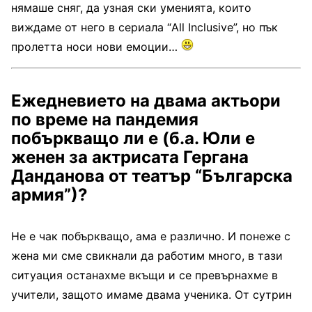
нямаше сняг, да узная ски уменията, които
виждаме от него в сериала “All Inclusive”, но пък
пролетта носи нови емоции…
Ежедневието на двама актьори
по време на пандемия
побъркващо ли е
(
б.а. Юли е
женен за актрисата Гергана
Данданова от театър “Българска
армия”
)
?
Не е чак побъркващо, ама е различно. И понеже с
жена ми сме свикнали да работим много, в тази
ситуация останахме вкъщи и се превърнахме в
учители, защото имаме двама ученика. От сутрин