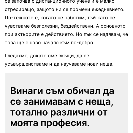
се започва с дистанционното учене и е малко
стресиращо, защото ни се промени ежедневието.
По-тежкото е, когато не работим, тъй като се
чувстваме безполезни, бездействени. А основното
при актьорите е действието. Но пък се надявам, че
това ще е ново начало към по-добро.
Гледахме, докато сме вкъщи, да се
усъвършенстваме и да научаваме нови неща.
Винаги съм обичал да
се занимавам с неща,
тотално различни от
моята професия.