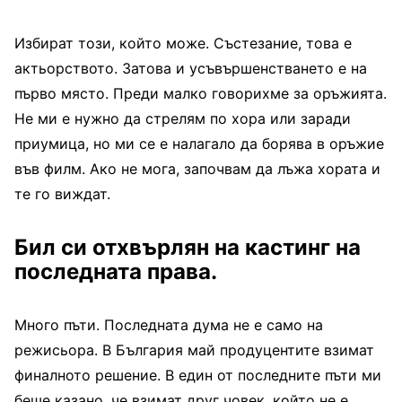
Избират този, който може. Състезание, това е
актьорството. Затова и усъвършенстването е на
първо място. Преди малко говорихме за оръжията.
Не ми е нужно да стрелям по хора или заради
приумица, но ми се е налагало да борява в оръжие
във филм. Ако не мога, започвам да лъжа хората и
те го виждат.
Бил си отхвърлян на кастинг на
последната права.
Много пъти. Последната дума не е само на
режисьора. В България май продуцентите взимат
финалното решение. В един от последните пъти ми
беше казано, че взимат друг човек, който не е