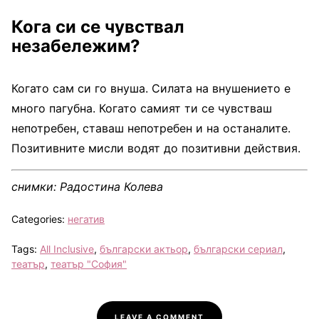
Кога си се чувствал
незабележим?
Когато сам си го внуша. Силата на внушението е
много пагубна. Когато самият ти се чувстваш
непотребен, ставаш непотребен и на останалите.
Позитивните мисли водят до позитивни действия.
снимки: Радостина Колева
Categories:
негатив
Tags:
All Inclusive
,
български актьор
,
български сериал
,
театър
,
театър "София"
LEAVE A COMMENT