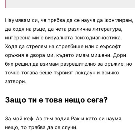
Наумявам си, че трябва да се науча да жонглирам,
да ходя на ръце, да чета различна литература,
интересна ми е визуалната психодиагностика.
Ходя да стрелям на стрелбище или с еърсофт
оръжия в двора ми, където имам мишени. Дори
бях решил да взимам разрешително за оръжие, но
точно тогава беше първият локдаун и всичко
затвори.
Защо ти е това нещо сега?
За мой кеф. Аз съм зодия Рак и като си наумя
нещо, то трябва да се случи.