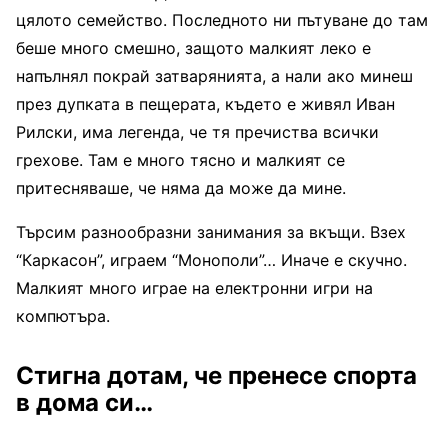
цялото семейство. Последното ни пътуване до там
беше много смешно, защото малкият леко е
напълнял покрай затварянията, а нали ако минеш
през дупката в пещерата, където е живял Иван
Рилски, има легенда, че тя пречиства всички
грехове. Там е много тясно и малкият се
притесняваше, че няма да може да мине.
Търсим разнообразни занимания за вкъщи. Взех
“Каркасон”, играем “Монополи”… Иначе е скучно.
Малкият много играе на електронни игри на
компютъра.
Стигна дотам, че пренесе спорта
в дома си…