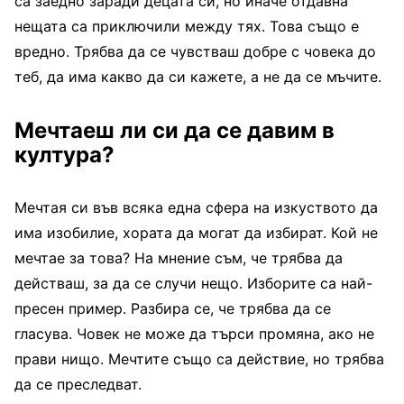
са заедно заради децата си, но иначе отдавна
нещата са приключили между тях. Това също е
вредно. Трябва да се чувстваш добре с човека до
теб, да има какво да си кажете, а не да се мъчите.
Мечтаеш ли си да се давим в
култура?
Мечтая си във всяка една сфера на изкуството да
има изобилие, хората да могат да избират. Кой не
мечтае за това? На мнение съм, че трябва да
действаш, за да се случи нещо. Изборите са най-
пресен пример. Разбира се, че трябва да се
гласува. Човек не може да търси промяна, ако не
прави нищо. Мечтите също са действие, но трябва
да се преследват.