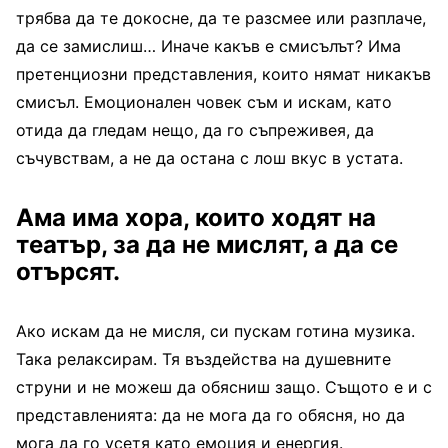
трябва да те докосне, да те разсмее или разплаче,
да се замислиш… Иначе какъв е смисълът? Има
претенциозни представления, които нямат никакъв
смисъл. Емоционален човек съм и искам, като
отида да гледам нещо, да го съпреживея, да
съчувствам, а не да остана с лош вкус в устата.
Ама има хора, които ходят на
театър, за да не мислят, а да се
отърсят.
Ако искам да не мисля, си пускам готина музика.
Така релаксирам. Тя въздейства на душевните
струни и не можеш да обясниш защо. Същото е и с
представленията: да не мога да го обясня, но да
мога да го усетя като емоция и енергия.