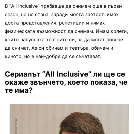
В “All Inclusive” трябваше да снимам още в първи
сезон, но не стана, заради моята заетост: имах
доста представления, репетиции и нямах
физическата възможност да снимам. Имам колеги,
които напуснаха театрите си, за да могат повече
да снимат. Аз си обичам и театъра, обичам и
киното, но е най-добре да се съчетават.
Сериалът “
All Inclusive
” ли ще се
окаже звънчето, което показа, че
те има?