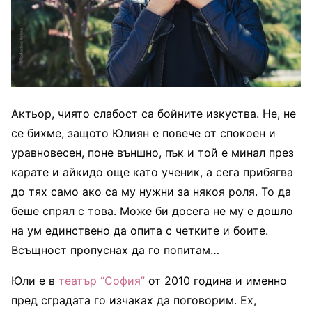
Актьор, чиято слабост са бойните изкуства. Не, не
се бихме, защото Юлиян е повече от спокоен и
уравновесен, поне външно, пък и той е минал през
карате и айкидо още като ученик, а сега прибягва
до тях само ако са му нужни за някоя роля. То да
беше спрял с това. Може би досега не му е дошло
на ум единствено да опита с четките и боите.
Всъщност пропуснах да го попитам…
Юли е в
театър “София”
от 2010 година и именно
пред сградата го изчаках да поговорим. Ех,