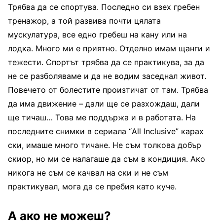
Трябва да се спортува. Последно си взех гребен
тренажор, а той развива почти цялата
мускулатура, все едно гребеш на кану или на
лодка. Много ми е приятно. Отделно имам щанги и
тежести. Спортът трябва да се практикува, за да
не се разболяваме и да не водим заседнал живот.
Повечето от болестите произтичат от там. Трябва
да има движение – дали ще се разхождаш, дали
ще тичаш… Това ме поддържа и в работата. На
последните снимки в сериала “All Inclusive” карах
ски, имаше много тичане. Не съм толкова добър
скиор, но ми се налагаше да съм в кондиция. Ако
никога не съм се качвал на ски и не съм
практикувал, мога да се пребия като куче.
А ако не можеш?