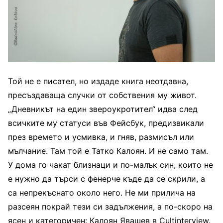
Той не е писател, но издаде книга неотдавна,
пресъздаваща случки от собствения му живот.
„Дневникът на един звероукротител“ идва след
всичките му статуси във Фейсбук, предизвикали
през времето и усмивка, и гняв, размисъл или
мълчание. Там той е Татко Калоян. И не само там.
У дома го чакат близнаци и по-малък син, които не
е нужно да търси с фенерче къде да се скрили, а
са непрекъснато около него. Не ми прилича на
разсеян покрай тези си задължения, а по-скоро на
ясен и категоричен: Калоян Явашев в Cultinterview.