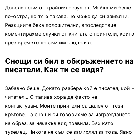
Доволен съм от крайния резултат. Майка ми беше
по-остра, но тя е такава, не може да си замълчи.
Реакциите бяха положителни, впоследствие
коментирахме случки от книгата с приятели, които
през времето не съм им споделял.
Снощи си бил в обкръжението на
писатели. Как ти се видя?
Забавно беше. Докато разбера кой е писател, кой –
читател… С такива хора де факто не
контактувам. Моите приятели са далеч от тези
кръгове. Та снощи си говорихме за изграждането
на образ, за някакъв вид правила. Бях като
туземец. Никога не съм се замислял за това. Явно