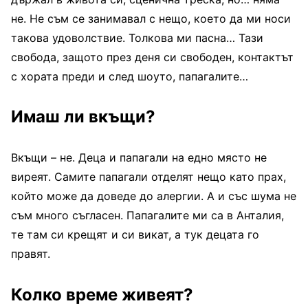
не. Не съм се занимавал с нещо, което да ми носи
такова удоволствие. Толкова ми пасна… Тази
свобода, защото през деня си свободен, контактът
с хората преди и след шоуто, папагалите…
Имаш ли вкъщи?
Вкъщи – не. Деца и папагали на едно място не
виреят. Самите папагали отделят нещо като прах,
който може да доведе до алергии. А и със шума не
съм много съгласен. Папагалите ми са в Анталия,
те там си крещят и си викат, а тук децата го
правят.
Колко време живеят?