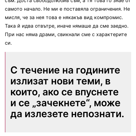
съм. Доста свободолюбив съм, а тя това го знае от
самото начало. Не ми е поставяла ограничения. Не
мисля, че за нея това е някакъв вид компромис.
Така й идва отвътре, иначе нямаше да сме заедно.
При нас няма драми, свикнали сме с характерите
си.
С течение на годините
излизат нови теми, в
които, ако се впуснете
и се „зачекнете“, може
да излезете непознати.