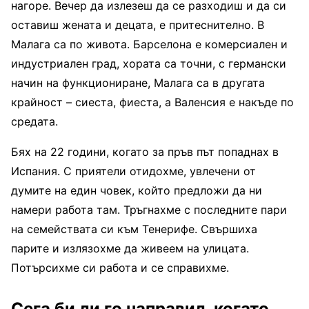
нагоре. Вечер да излезеш да се разходиш и да си
оставиш жената и децата, е притеснително. В
Малага са по живота. Барселона е комерсиален и
индустриален град, хората са точни, с германски
начин на функциониране, Малага са в другата
крайност – сиеста, фиеста, а Валенсия е накъде по
средата.
Бях на 22 години, когато за пръв път попаднах в
Испания. С приятели отидохме, увлечени от
думите на един човек, който предложи да ни
намери работа там. Тръгнахме с последните пари
на семействата си към Тенерифе. Свършиха
парите и излязохме да живеем на улицата.
Потърсихме си работа и се справихме.
Сега би ли го направил, когато