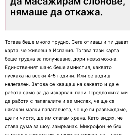
да масажирам слонове,
нямаше да откажа.
Тогава беше много трудно. Сега отиваш и ти дават
карта, че живееш в Испания. Тогава тази карта
беше трудна за получаване, дори невъзможна.
Единственият шанс беше амнистия, каквато
пускаха на всеки 4-5 години. Или се водиш
нелегален. Затова се хващаш на каквато и да е
работа само за да изкарваш пари. Предложиха ми
да работя с папагалите и аз мислех, че ще са
някакви малки папагалчета, че ще ги развъждаме,
ще ги чистя, ще им слагам храна. Като видях, че
става дума за шоу, замръзнах. Микрофон не бях
държал в живота си, сценична треска, но… няма