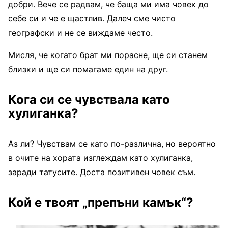
добри. Вече се радвам, че баща ми има човек до
себе си и че е щастлив. Далеч сме чисто
географски и не се виждаме често.
Мисля, че когато брат ми порасне, ще си станем
близки и ще си помагаме един на друг.
Кога си се чувствала като
хулиганка?
Аз ли? Чувствам се като по-различна, но вероятно
в очите на хората изглеждам като хулиганка,
заради татусите. Доста позитивен човек съм.
Кой е твоят „препъни камък“?