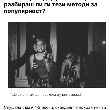
разбираш ли ги тези методи за
популярност?
“Ще се опитам да прескоча суперкомерса”
Слушала съм й 1-2 песни, скандалите покрай нея ги