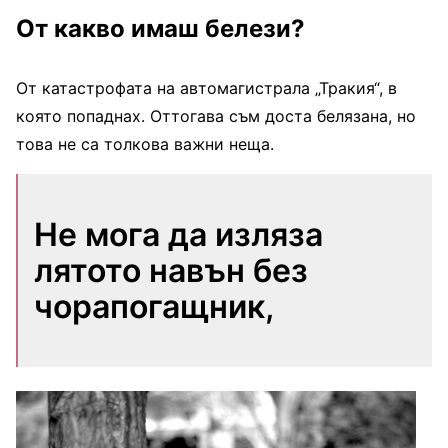
От какво имаш белези?
От катастрофата на автомагистрала „Тракия“, в
която попаднах. Оттогава съм доста белязана, но
това не са толкова важни неща.
Не мога да изляза
лятото навън без
чорапогащник,