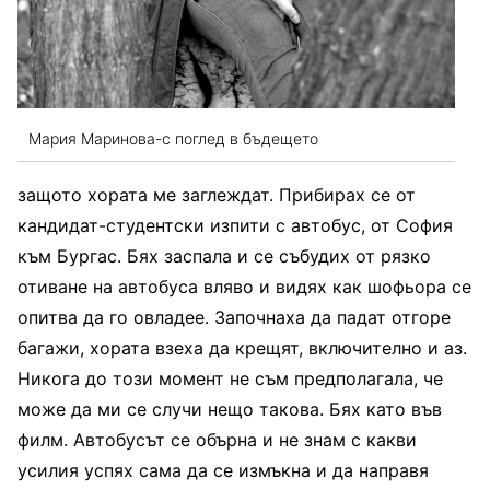
Мария Маринова-с поглед в бъдещето
защото хората ме заглеждат. Прибирах се от
кандидат-студентски изпити с автобус, от София
към Бургас. Бях заспала и се събудих от рязко
отиване на автобуса вляво и видях как шофьора се
опитва да го овладее. Започнаха да падат отгоре
багажи, хората взеха да крещят, включително и аз.
Никога до този момент не съм предполагала, че
може да ми се случи нещо такова. Бях като във
филм. Автобусът се обърна и не знам с какви
усилия успях сама да се измъкна и да направя