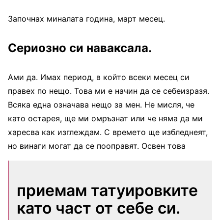
Започнах миналата година, март месец.
Сериозно си наваксала.
Ами да. Имах период, в който всеки месец си
правех по нещо. Това ми е начин да се себеизразя.
Всяка една означава нещо за мен. Не мисля, че
като остарея, ще ми омръзнат или че няма да ми
харесва как изглеждам. С времето ще избледнеят,
но винаги могат да се пооправят. Освен това
приемам татуировките
като част от себе си.