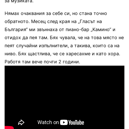
за музиката.
Нямах очаквания за себе си, но стана точно
обратното. Месец след края на „Гласът на
България“ ми звъннаха от пиано-бар „Камино“ и
отидох да пея там. Бях чувала, че на това място не
пеят случайни изпълнители, а такива, които са на
ниво. Бях щастлива, че се харесахме и като хора.
Работя там вече почти 2 години.