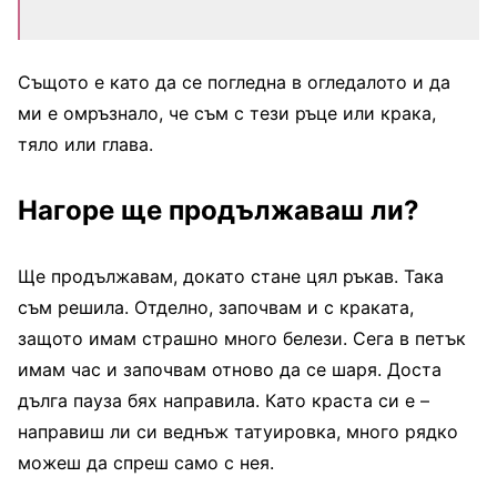
Същото е като да се погледна в огледалото и да
ми е омръзнало, че съм с тези ръце или крака,
тяло или глава.
Нагоре ще продължаваш ли?
Ще продължавам, докато стане цял ръкав. Така
съм решила. Отделно, започвам и с краката,
защото имам страшно много белези. Сега в петък
имам час и започвам отново да се шаря. Доста
дълга пауза бях направила. Като краста си е –
направиш ли си веднъж татуировка, много рядко
можеш да спреш само с нея.