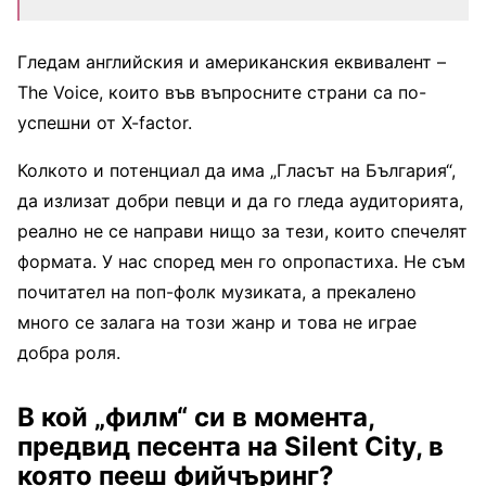
Гледам английския и американския еквивалент –
The Voice, които във въпросните страни са по-
успешни от X-factor.
Колкото и потенциал да има „Гласът на България“,
да излизат добри певци и да го гледа аудиторията,
реално не се направи нищо за тези, които спечелят
формата. У нас според мен го опропастиха. Не съм
почитател на поп-фолк музиката, а прекалено
много се залага на този жанр и това не играе
добра роля.
В кой „филм“ си в момента,
предвид песента на Silent City, в
която пееш фийчъринг?