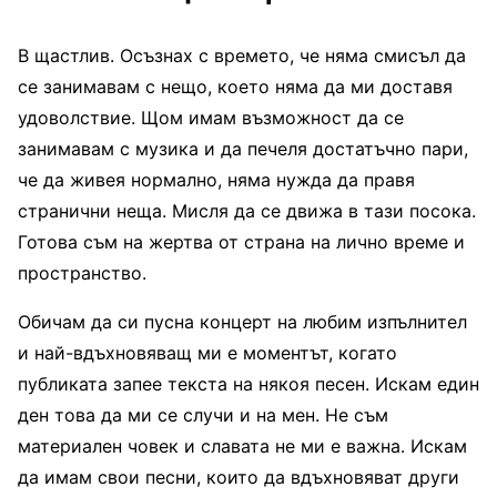
В щастлив. Осъзнах с времето, че няма смисъл да
се занимавам с нещо, което няма да ми доставя
удоволствие. Щом имам възможност да се
занимавам с музика и да печеля достатъчно пари,
че да живея нормално, няма нужда да правя
странични неща. Мисля да се движа в тази посока.
Готова съм на жертва от страна на лично време и
пространство.
Обичам да си пусна концерт на любим изпълнител
и най-вдъхновяващ ми е моментът, когато
публиката запее текста на някоя песен. Искам един
ден това да ми се случи и на мен. Не съм
материален човек и славата не ми е важна. Искам
да имам свои песни, които да вдъхновяват други