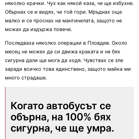
няколко крачки. Чух как някой каза, че ще избухне.
Обърнах се и видях, че той гори. Мръднах още
малко и се проснах на мантинелата, защото не
можах да издържа повече.
Последваха няколко операции в Пловдив. Около
месец не можех да си движа краката и не бях
сигурна дали ще мога да ходя. Чувствах се зле
заради всичко това единствено, защото майка ми
много страдаше.
Когато автобусът се
обърна, на 100% бях
сигурна, че ще умра.