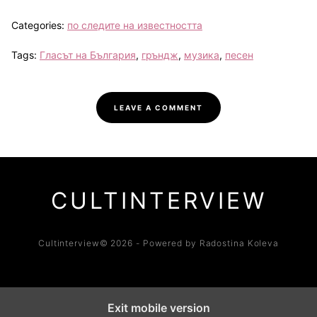
Categories:
по следите на известността
Tags:
Гласът на България
,
гръндж
,
музика
,
песен
LEAVE A COMMENT
CULTINTERVIEW
Cultinterview© 2026 - Powered by Radostina Koleva
Exit mobile version