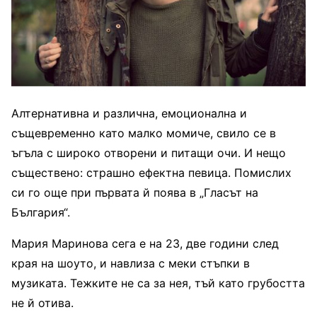
Алтернативна и различна, емоционална и
същевременно като малко момиче, свило се в
ъгъла с широко отворени и питащи очи. И нещо
съществено: страшно ефектна певица. Помислих
си го още при първата й поява в „Гласът на
България“.
Мария Маринова сега е на 23, две години след
края на шоуто, и навлиза с меки стъпки в
музиката. Тежките не са за нея, тъй като грубостта
не й отива.