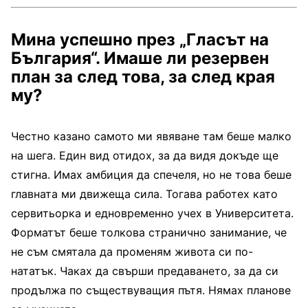
Мина успешно през „Гласът на
България“. Имаше ли резервен
план за след това, за след края
му?
Честно казано самото ми явяване там беше малко
на шега. Един вид отидох, за да видя докъде ще
стигна. Имах амбиция да спечеля, но не това беше
главната ми движеща сила. Тогава работех като
сервитьорка и едновременно учех в Университета.
Форматът беше толкова странично занимание, че
не съм смятала да променям живота си по-
нататък. Чаках да свърши предаването, за да си
продължа по съществуващия пътя. Нямах планове