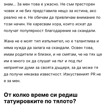
знам… За мен това е ужасно. Не съм престорен
човек и не бих представила нещо за истина, ако
реално не е. Не обичам да привличам внимание по
този начин. Не харесвам хора, които искат да
получат популярност благодарение на скандали.
Жана не е моят тип изпълнител, но е талантлива и
няма нужда да залага на скандали. Освен това,
имам родители и близки, и не смятам, че на тях ще
им е много ок да слушат на път и под път
неприятни думи за своята дъщеря, за да може тя
да получи някаква известност. Изкуственият PR не
е за мен.
От колко време си редиш
татуировките по тялото?