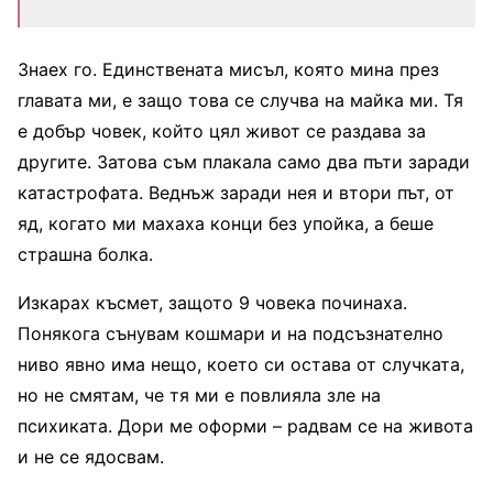
Знаех го. Единствената мисъл, която мина през
главата ми, е защо това се случва на майка ми. Тя
е добър човек, който цял живот се раздава за
другите. Затова съм плакала само два пъти заради
катастрофата. Веднъж заради нея и втори път, от
яд, когато ми махаха конци без упойка, а беше
страшна болка.
Изкарах късмет, защото 9 човека починаха.
Понякога сънувам кошмари и на подсъзнателно
ниво явно има нещо, което си остава от случката,
но не смятам, че тя ми е повлияла зле на
психиката. Дори ме оформи – радвам се на живота
и не се ядосвам.