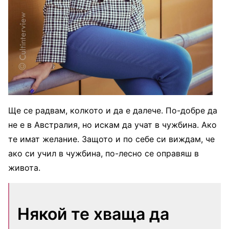
Ще се радвам, колкото и да е далече. По-добре да
не е в Австралия, но искам да учат в чужбина. Ако
те имат желание. Защото и по себе си виждам, че
ако си учил в чужбина, по-лесно се оправяш в
живота.
Някой те хваща да