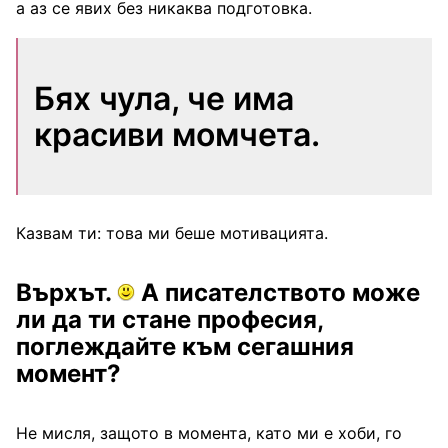
а аз се явих без никаква подготовка.
Бях чула, че има
красиви момчета.
Казвам ти: това ми беше мотивацията.
Върхът.
А писателството може
ли да ти стане професия,
поглеждайте към сегашния
момент?
Не мисля, защото в момента, като ми е хоби, го