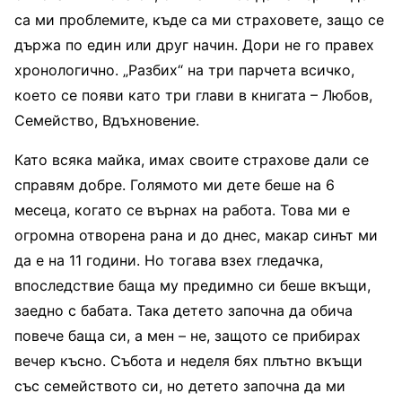
са ми проблемите, къде са ми страховете, защо се
държа по един или друг начин. Дори не го правех
хронологично. „Разбих“ на три парчета всичко,
което се появи като три глави в книгата – Любов,
Семейство, Вдъхновение.
Като всяка майка, имах своите страхове дали се
справям добре. Голямото ми дете беше на 6
месеца, когато се върнах на работа. Това ми е
огромна отворена рана и до днес, макар синът ми
да е на 11 години. Но тогава взех гледачка,
впоследствие баща му предимно си беше вкъщи,
заедно с бабата. Така детето започна да обича
повече баща си, а мен – не, защото се прибирах
вечер късно. Събота и неделя бях плътно вкъщи
със семейството си, но детето започна да ми