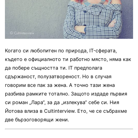
Когато си любопитен по природа, IT-сферата,
където е официалното ти работно място, няма как
да побере същността ти. IT предполага
сдържаност, полузатвореност. Но в случая
говорим все пак за жена. А точно тази жена
разбива рамките тотално. Защото издаде първия
си роман „Лара“, за да „излекува“ себе си. Ния
Йотова влиза в Cultinterview. Ето, че се събрахме
две бързоговорящи жени.