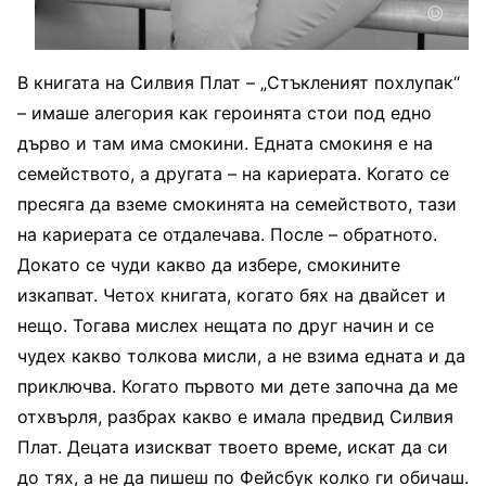
В книгата на Силвия Плат – „Стъкленият похлупак“
– имаше алегория как героинята стои под едно
дърво и там има смокини. Едната смокиня е на
семейството, а другата – на кариерата. Когато се
пресяга да вземе смокинята на семейството, тази
на кариерата се отдалечава. После – обратното.
Докато се чуди какво да избере, смокините
изкапват. Четох книгата, когато бях на двайсет и
нещо. Тогава мислех нещата по друг начин и се
чудех какво толкова мисли, а не взима едната и да
приключва. Когато първото ми дете започна да ме
отхвърля, разбрах какво е имала предвид Силвия
Плат. Децата изискват твоето време, искат да си
до тях, а не да пишеш по Фейсбук колко ги обичаш.