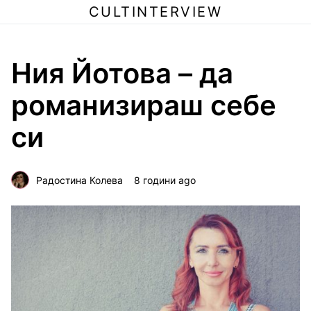
CULTINTERVIEW
Ния Йотова – да
романизираш себе
си
Радостина Колева
8 години ago