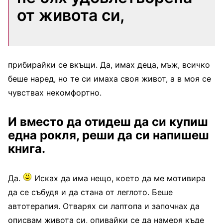
от живота си,
прибирайки се вкъщи. Да, имах деца, мъж, всичко
беше наред, но те си имаха своя живот, а в моя се
чувствах некомфортно.
И вместо да отидеш да си купиш
една рокля, реши да си напишеш
книга.
Да.
Исках да има нещо, което да ме мотивира
да се събудя и да стана от леглото. Беше
автотерапия. Отварях си лаптопа и започнах да
описвам живота си, опивайки се да намеря къде