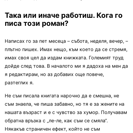
Така или иначе работиш. Кога го
писа този роман?
Написах го за пет месеца – събота, неделя, вечер, –
плътно пишех. Имах нещо, към което да се стремя,
имах своя цел да издам книжката. Големият труд
дойде след това. В началото ми я дадоха на мен да
я редактирам, но аз добавих още повече,
разтеглих я.
Не съм писала книгата нарочно да е смешна, не
съм знаела, че пиша забавно, но тя е за жените на
нашата възраст и е с чувство за хумор. Получавам
обратна връзка с „ле-ле, как съм се смяла“.
Някакъв страничен ефект, който не съм