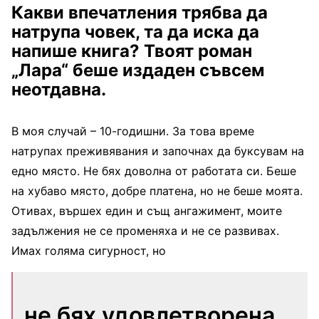
Какви впечатления трябва да
натрупа човек, та да иска да
напише книга? Твоят роман
„Лара“ беше издаден съвсем
неотдавна.
В моя случай – 10-годишни. За това време
натрупах преживявания и започнах да буксувам на
едно място. Не бях доволна от работата си. Беше
на хубаво място, добре платена, но не беше моята.
Отивах, вършех един и същ ангажимент, моите
задължения не се променяха и не се развивах.
Имах голяма сигурност, но
не бях удовлетворена