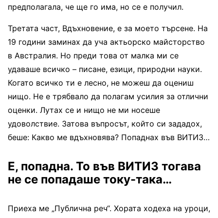
предполагала, че ще го има, но се е получил.
Третата част, Вдъхновение, е за моето търсене. На
19 години заминах да уча актьорско майсторство
в Австралия. Но преди това от малка ми се
удаваше всичко – писане, езици, природни науки.
Когато всичко ти е лесно, не можеш да оцениш
нищо. Не е трябвало да полагам усилия за отлични
оценки. Лутах се и нищо не ми носеше
удоволствие. Затова въпросът, който си зададох,
беше: Какво ме вдъхновява? Попаднах във ВИТИЗ…
Е, попадна. То във ВИТИЗ тогава
не се попадаше току-така…
Приеха ме „Публична реч“. Хората ходеха на уроци,