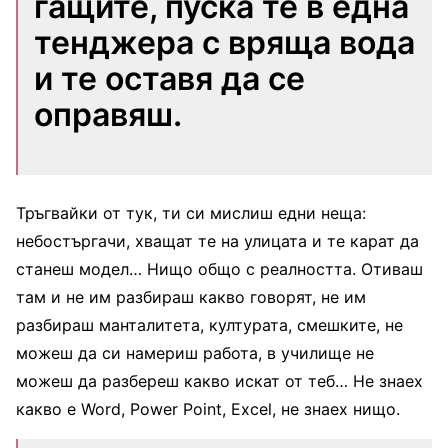
гащите, пуска те в една
тенджера с вряща вода
и те оставя да се
оправяш.
Тръгвайки от тук, ти си мислиш едни неща:
небостъргачи, хващат те на улицата и те карат да
станеш модел… Нищо общо с реалността. Отиваш
там и не им разбираш какво говорят, не им
разбираш манталитета, културата, смешките, не
можеш да си намериш работа, в училище не
можеш да разбереш какво искат от теб… Не знаех
какво е Word, Power Point, Excel, не знаех нищо.