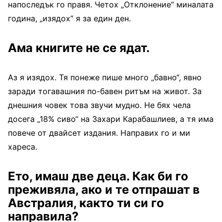
напоследък го правя. Четох „Отклонение“ миналата
година, „изядох“ я за един ден.
Ама книгите не се ядат.
Аз я изядох. Тя понеже пише много „бавно“, явно
заради тогавашния по-бавен ритъм на живот. За
днешния човек това звучи мудно. Не бях чела
досега „18% сиво“ на Захари Карабашлиев, а тя има
повече от двайсет издания. Направих го и ми
хареса.
Ето, имаш две деца. Как би го
преживяла, ако и те отпрашат в
Австралия, както ти си го
направила?