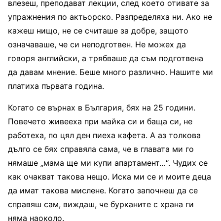
влезеш, преподават лекции, след което отивате за
упражнения по актьорско. Разпределяха ни. Ако не
кажеш нищо, не се считаше за добре, защото
означаваше, че си неподготвен. Не можех да
говоря английски, а трябваше да съм подготвена
да давам мнение. Беше много различно. Нашите ми
платиха първата година.
Когато се върнах в България, бях на 25 години.
Повечето живееха при майка си и баща си, не
работеха, по цял ден пиеха кафета. А аз толкова
дълго се бях справяла сама, че в главата ми го
нямаше „мама ще ми купи апартамент…“. Чудих се
как очакват такова нещо. Иска ми се и моите деца
да имат такова мислене. Когато започнеш да се
справяш сам, виждаш, че бурканите с храна ги
няма наоколо.