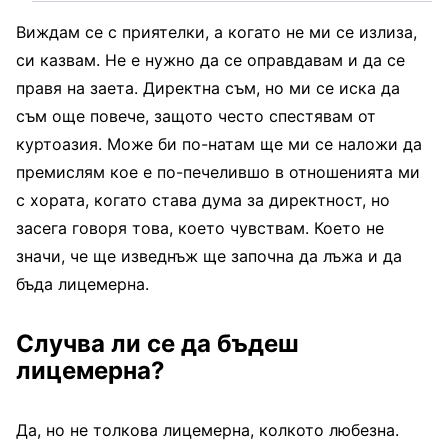
Виждам се с приятелки, а когато не ми се излиза,
си казвам. Не е нужно да се оправдавам и да се
правя на заета. Директна съм, но ми се иска да
съм още повече, защото често спестявам от
куртоазия. Може би по-натам ще ми се наложи да
премислям кое е по-печелившо в отношенията ми
с хората, когато става дума за директност, но
засега говоря това, което чувствам. Което не
значи, че ще изведнъж ще започна да лъжа и да
бъда лицемерна.
Случва ли се да бъдеш
лицемерна?
Да, но не толкова лицемерна, колкото любезна.