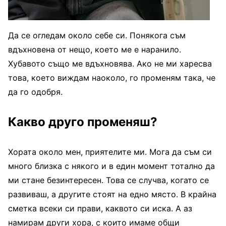
Да се огледам около себе си. Понякога съм
вдъхновена от нещо, което ме е наранило.
Хубавото също ме вдъхновява. Ако не ми харесва
това, което виждам наоколо, го променям така, че
да го одобря.
Какво друго променяш?
Хората около мен, приятелите ми. Мога да съм си
много близка с някого и в един момент тотално да
ми стане безинтересен. Това се случва, когато се
развиваш, а другите стоят на едно място. В крайна
сметка всеки си прави, каквото си иска. А аз
намирам други хора, с които имаме общи