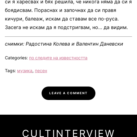
си я харесвах и бях решила, че никога няма да си я
боядисвам. Пораснах и започнах да си правя
кичури, балеаж, искам да ставам все по-руса.
Засега не искам да я подстригвам, но… да видим.
снимки: Радостина Колева и
Валентин Даневски
Categories:
по следите на известността
Tags:
музика
,
песен
LEAVE A COMMENT
CULTINTERVIEW