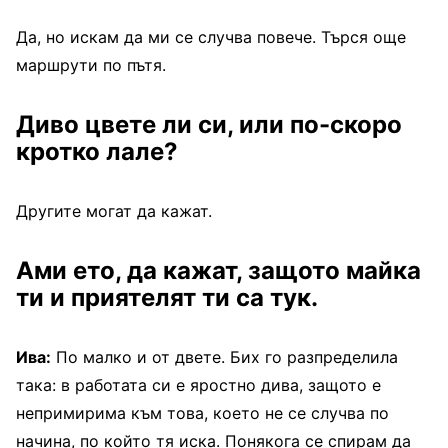
Да, но искам да ми се случва повече. Търся още
маршрути по пътя.
Диво цвете ли си, или по-скоро
кротко лале?
Другите могат да кажат.
Ами ето, да кажат, защото майка
ти и приятелят ти са тук.
Ива:
По малко и от двете. Бих го разпределила
така: в работата си е яростно дива, защото е
непримирима към това, което не се случва по
начина, по който тя иска. Понякога се спирам да