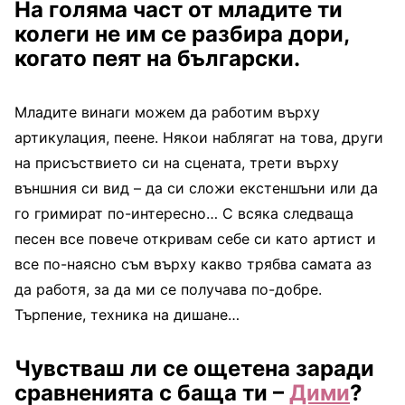
На голяма част от младите ти
колеги не им се разбира дори,
когато пеят на български.
Младите винаги можем да работим върху
артикулация, пеене. Някои наблягат на това, други
на присъствието си на сцената, трети върху
външния си вид – да си сложи екстеншъни или да
го гримират по-интересно… С всяка следваща
песен все повече откривам себе си като артист и
все по-наясно съм върху какво трябва самата аз
да работя, за да ми се получава по-добре.
Търпение, техника на дишане…
Чувстваш ли се ощетена заради
сравненията с баща ти –
Дими
?