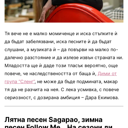
Тя вече не е малко момиченце и иска стъпките ѝ
да бъдат забелязвани, иска песните ѝ да бъдат
слушани, а музиката ѝ – да повърви на малко по-
далечно разстояние и да излезе извън страната ни.
Младостта ще ѝ даде този тласък вероятно, още
повече, че наследствеността от баща ѝ,
Дими от
група “Сленг”
, не може да бъде подмината, макар
тя да не разчита на нея. С лека усмивка, с повече
сериозност, с дозирана амбиция – Дара Екимова.
Лятна песен
Sagapao
, зимна
песен
Follow Me
… На сезони ли