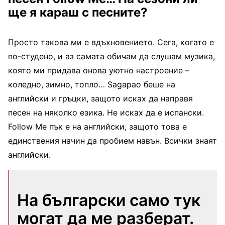
ще я караш с песните?
Просто такова ми е вдъхновението. Сега, когато е
по-студено, и аз самата обичам да слушам музика,
която ми придава онова уютно настроение –
коледно, зимно, топло… Sagapao беше на
английски и гръцки, защото исках да направя
песен на няколко езика. Не исках да е испански.
Follow Me пък е на английски, защото това е
единствения начин да пробием навън. Всички знаят
английски.
На български само тук
могат да ме разберат.