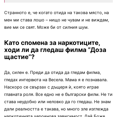
Странното е, че когато отида на такова място, на
мен ми става лошо – нищо не чувам и не виждам,
вие ми се свят. Може би от силния шум.
Като спомена за наркотиците,
ходи ли да гледаш филма ”Доза
щастие”?
Да, силен е. Преди да отида да гледам филма,
гледах интервюта на Весела. Мама я е познавала.
Наскоро се свързах с дъщеря ѝ, която играе
главната роля. Все едно не е български филм. Не ти
става неудобно или неловко да го гледаш. Не знам
дали реалността е такава, но много зле изглежда
наркотичната хероинова зависимост. Дай Боже