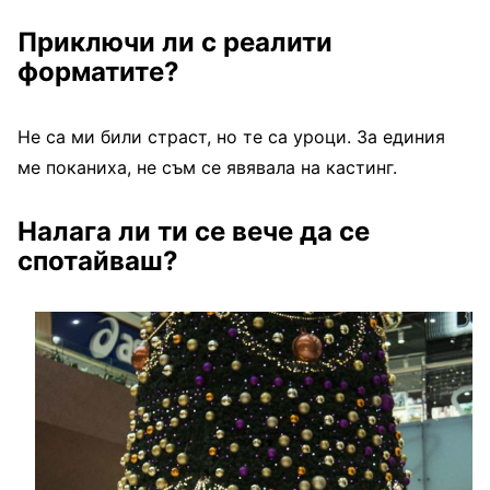
Приключи ли с реалити
форматите?
Не са ми били страст, но те са уроци. За единия
ме поканиха, не съм се явявала на кастинг.
Налага ли ти се вече да се
спотайваш?