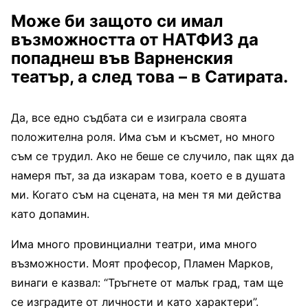
Може би защото си имал
възможността от НАТФИЗ да
попаднеш във Варненския
театър, а след това – в Сатирата.
Да, все едно съдбата си е изиграла своята
положителна роля. Има съм и късмет, но много
съм се трудил. Ако не беше се случило, пак щях да
намеря път, за да изкарам това, което е в душата
ми. Когато съм на сцената, на мен тя ми действа
като допамин.
Има много провинциални театри, има много
възможности. Моят професор, Пламен Марков,
винаги е казвал: “Тръгнете от малък град, там ще
се изградите от личности и като характери”.