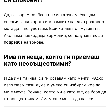
си спокоен?!
Да, затварям се. Лесно се изключвам. Усещам
енергията на хората и в рамките на един разговор
мога да я почувствам. Всичко идва от музиката.
Ако няма подходяща хармония, се получава лоша
подредба на тонове.
Има ли неща, които ги приемаш
като неосъществими?
И да има такива, си ги оставям като мечти. Рядко
използвам тази дума и умело си избирам кое да
ми е мечта. Всичко, което ми е като път, се боря да
го осъществявам. Имам още много да катеря!