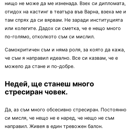
нищо не може да ме изненада. Взех си дипломата,
отидох на кастинг в театъра във Варна, взеха ме и
там спрях да си вярвам. Не заради институцията
или колегите. Дадох си сметка, че е нещо много
по-голямо, отколкото съм си мислил.
Самокритичен съм и няма роля, за която да кажа,
че съм я направил идеално. Все си казвам, че е
можело да стане и по-добре.
Недей, ще станеш много
стресиран човек.
Да, аз съм много обсесивно стресиран. Постоянно
си мисля, че нещо не е наред, че нещо не съм
направил. Живея в един тревожен балон.