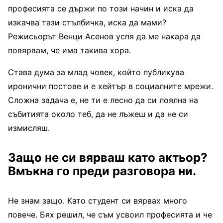
професията се държи по този начин и иска да
изкачва тази стълбичка, иска да мами?
Режисьорът Венци Асенов успя да ме накара да
повярвам, че има такива хора.
Става дума за млад човек, който публикува
иронични постове и е хейтър в социалните мрежи.
Сложна задача е, не ти е лесно да си лоялна на
събитията около теб, да не лъжеш и да не си
измисляш.
Защо не си вярваш като актьор?
Вмъкна го преди разговора ни.
Не знам защо. Като студент си вярвах много
повече. Бях решил, че съм усвоил професията и че