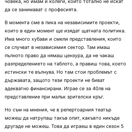
човека, но имам и колеги, които тотално не искат
да се занимават с професията.
В момента сме в пика на независимите проекти,
които в един момент ще изядат щатната политика.
Има много хубави и смели представления, които
се случват в независимия сектор. Там имаш
пълното право да нямаш цензура, да не чакаш
разпределението на таблото, а правиш това, което
истински те вълнува. Но там стои проблемът с
държавата, защото тези проекти не биват
адекватно финансирани. Играе се за 40лв на
представление при малък зрителски кръг.
Но съм на мнения, че в репертоарния театър
можеш да натрупаш такъв опит, какъвто никъде
другаде не можеш. Това да играеш в един сезон 5