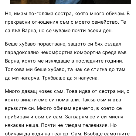
Не, имам по-голяма сестра, която много обичам. В
прекрасни отношения съм с моето семейство. Те
са във Варна, но се чуваме почти всеки ден.
Беше хубаво порастване, защото си бях създал
парадоксално некомфортна комфортна среда във
Варна, която ме изяждаше в последните години.
Толкова ми беше хубаво, та чак се стигна до там
да ми нагарча. Трябваше да я напусна.
Много даващ човек съм. Това идва от сестра ми, с
която винаги сме си помагали. Такъв съм и във
връзките си. Много обичам времето, в което се
прибирам и съм си сам. Затварям се и си мисля
някакви неща. Почти не гледам телевизия. Но
обичам да ходя на театър. Сам. Въобще самотните