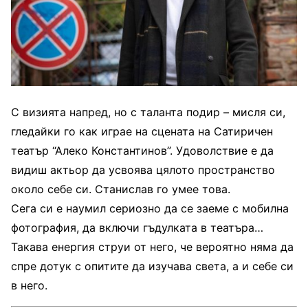
С визията напред, но с таланта подир – мисля си,
гледайки го как играе на сцената на Сатиричен
театър “Алеко Константинов”. Удоволствие е да
видиш актьор да усвоява цялото пространство
около себе си. Станислав го умее това.
Сега си е наумил сериозно да се заеме с мобилна
фотография, да включи гъдулката в театъра…
Такава енергия струи от него, че вероятно няма да
спре дотук с опитите да изучава света, а и себе си
в него.