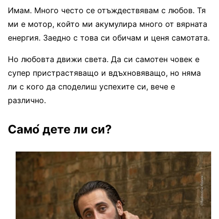
Имам. Много често се отъждествявам с любов. Тя
ми е мотор, който ми акумулира много от вярната
енергия. Заедно с това си обичам и ценя самотата.
Но любовта движи света. Да си самотен човек е
супер пристрастяващо и вдъхновяващо, но няма
ли с кого да споделиш успехите си, вече е
различно.
Само́ дете ли си?