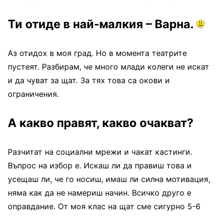
Ти отиде в най-малкия – Варна.
Аз отидох в моя град. Но в момента театрите
пустеят. Разбирам, че много млади колеги не искат
и да чуват за щат. За тях това са окови и
ограничения.
А какво правят, какво очакват?
Разчитат на социални мрежи и чакат кастинги.
Въпрос на избор е. Искаш ли да правиш това и
усещаш ли, че го носиш, имаш ли силна мотивация,
няма как да не намериш начин. Всичко друго е
оправдание. От моя клас на щат сме сигурно 5-6