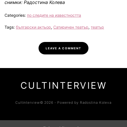
снимки: Радостина Колева
Categories:
по следите на известността
Tags:
български актьор
,
Сатиричен театър
,
театър
LEAVE A COMMENT
CULTINTERVIEW
Cultinterview© 2026 - Powered by Radostina Koleva