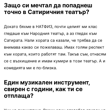
Защо си мечтал да попаднеш
точно в Сатиричния театър?
Докато бяхме в НАТФИЗ, почти целият ми клас
гледаше към Народния театър, а аз гледах към
Сатирата. Нали хората са казали, че трябва да се
внимава какво си пожелаваш. Имах голям респект
към хората, които работят там. Такъв съм, отнасям
се с възхищение и имам кумири в този театър. А и
комедията ми е по-близка.
Един музикален инструмент,
свирен с години, как ти се
отплаща?