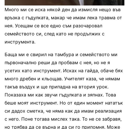
Много ми се иска някой ден да измисля нещо във
връзка с гъдулката, макар че имам лека травма от
нея. Усещам се все едно съм разочаровал
семейството си, след като не продължих с
инструмента.
Баща ми е свирил на тамбура и семейството ми
първоначално реши да пробвам с нея, но не я
усетих като инструмент. Исках на гайда, обаче бях
много дребен и кльощав. Учителят каза, че нямам
такъв въздух и ще припадна на втория урок.
Показаха ми как звучи гъдулката и зяпнах. Това
беше моят инструмент. Но от един момент нататък
си дадох сметка, че няма как да имам реализация
с него. Поне тогава мислех така. То не се забравя,
но трябва да се върна и да си го припомня. Може