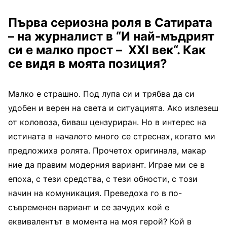
Първа сериозна роля в Сатирата
– на журналист в “И най-мъдрият
си е малко прост –
XXI
век“. Как
се видя в моята позиция?
Малко е страшно. Под лупа си и трябва да си
удобен и верен на света и ситуацията. Ако излезеш
от коловоза, биваш цензуриран. Но в интерес на
истината в началото много се стреснах, когато ми
предложиха ролята. Прочетох оригинала, макар
ние да правим модерния вариант. Играе ми се в
епоха, с тези средства, с тези обности, с този
начин на комуникация. Преведоха го в по-
съвременен вариант и се зачудих кой е
еквивалентът в момента на моя герой? Кой в