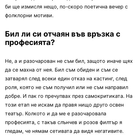
би ще измисля нещо, по-скоро поетична вечер с
фолклорни мотиви.
Бил ли си отчаян във връзка с
професията?
Не, а и разочарован не съм бил, защото иначе щях
да се махна от нея. Бил съм обиден и съм се
затварял след всеки един отказ на кастинг, след
роля, която не съм получил или не съм направил
добре. И пак го пречупвах през самокритиката. На
този етап не искам да правя нищо друго освен
театър. Колкото и да ме е разочаровала
професията, с такъв слънчев и розов филтър я
гледам, че нямам сетивата да видя негативите.