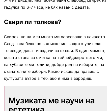
Учи на дисциплина. Всеки един следобед свирех на
гъдулка по 6-7 часа, не бях навън с децата.
Свири ли толкова?
Свирех, но на мен много ми харесваше в началото.
След това беше по задължение, защото учителят
те следи, дава ти задачи за вкъщи. В един момент,
когато стана за сметка на тийнейджърството ми,
на хубавите ми години, дойде ред на изборите, на
съзнателните избори. Какво искаш да правиш с
културата вътре в теб, ако я има в зародиш.
Музиката ме научи на
естетика,