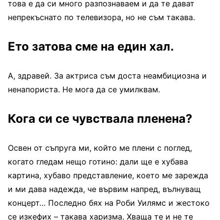
това е да си много разпознаваем и да те дават
непрекъснато по телевизора, но не съм такава.
Ето затова сме на един хал.
А, здравей. За актриса съм доста неамбициозна и
ненапориста. Не мога да се умилквам.
Кога си се чувствала пленена?
Освен от съпруга ми, който ме плени с поглед,
когато гледам нещо готино: дали ще е хубава
картина, хубаво представление, което ме зарежда
и ми дава надежда, че вървим напред, вълнуващ
концерт… Последно бях на Роби Уилямс и жестоко
се изкефих – такава харизма. Хваща те и не те