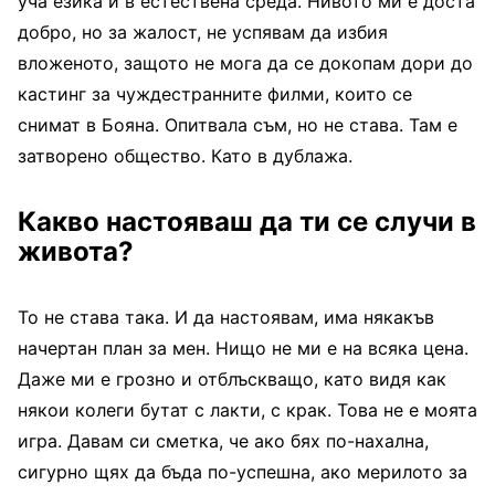
уча езика и в естествена среда. Нивото ми е доста
добро, но за жалост, не успявам да избия
вложеното, защото не мога да се докопам дори до
кастинг за чуждестранните филми, които се
снимат в Бояна. Опитвала съм, но не става. Там е
затворено общество. Като в дублажа.
Какво настояваш да ти се случи в
живота?
То не става така. И да настоявам, има някакъв
начертан план за мен. Нищо не ми е на всяка цена.
Даже ми е грозно и отблъскващо, като видя как
някои колеги бутат с лакти, с крак. Това не е моята
игра. Давам си сметка, че ако бях по-нахална,
сигурно щях да бъда по-успешна, ако мерилото за