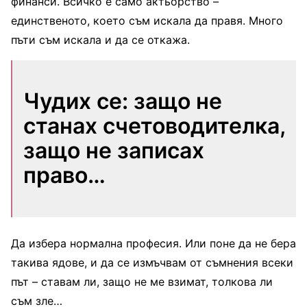
финанси. Всичко е само актьорство –
единственото, което съм искала да правя. Много
пъти съм искала и да се откажа.
Чудих се: защо не
станах счетоводителка,
защо не записах
право…
Да избера нормална професия. Или поне да не бера
такива ядове, и да се измъчвам от съмнения всеки
път – ставам ли, защо не ме взимат, толкова ли
съм зле…