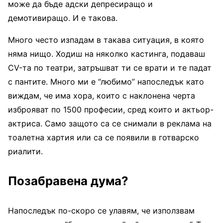
може да бъде адски депресиращо и
демотивиращо. И е такова.
Много често изпадам в такава ситуация, в която
няма нищо. Ходиш на няколко кастинга, подаваш
CV-та по театри, затръшват ти се врати и те падат
с пантите. Много ми е “любимо” напоследък като
виждам, че има хора, които с наклонена черта
изброяват по 1500 професии, сред които и актьор-
актриса. Само защото са се снимали в реклама на
тоалетна хартия или са се появили в готварско
риалити.
Позабравена дума?
Напоследък по-скоро се улавям, че използвам