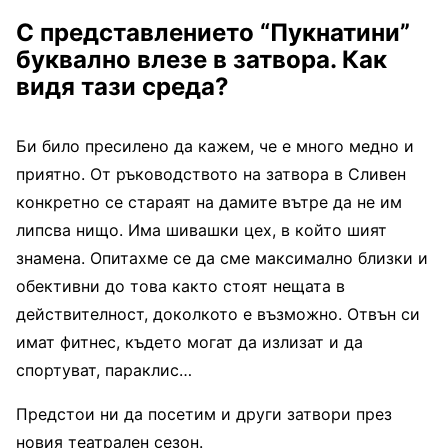
С представлението “Пукнатини”
буквално влезе в затвора. Как
видя тази среда?
Би било пресилено да кажем, че е много медно и
приятно. От ръководството на затвора в Сливен
конкретно се стараят на дамите вътре да не им
липсва нищо. Има шивашки цех, в който шият
знамена. Опитахме се да сме максимално близки и
обективни до това както стоят нещата в
действителност, доколкото е възможно. Отвън си
имат фитнес, където могат да излизат и да
спортуват, параклис…
Предстои ни да посетим и други затвори през
новия театрален сезон.