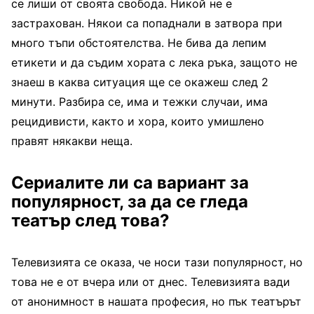
се лиши от своята свобода. Никой не е
застрахован. Някои са попаднали в затвора при
много тъпи обстоятелства. Не бива да лепим
етикети и да съдим хората с лека ръка, защото не
знаеш в каква ситуация ще се окажеш след 2
минути. Разбира се, има и тежки случаи, има
рецидивисти, както и хора, които умишлено
правят някакви неща.
Сериалите ли са вариант за
популярност, за да се гледа
театър след това?
Телевизията се оказа, че носи тази популярност, но
това не е от вчера или от днес. Телевизията вади
от анонимност в нашата професия, но пък театърът