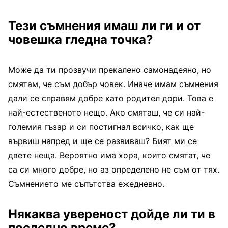
Тези съмнения имаш ли ги и от
човешка гледна точка?
Може да ти прозвучи прекалено самонадеяно, но
смятам, че съм добър човек. Иначе имам съмнения
дали се справям добре като родител дори. Това е
най-естественото нещо. Ако смяташ, че си най-
големия гъзар и си постигнал всичко, как ще
вървиш напред и ще се развиваш? Бият ми се
двете неща. Вероятно има хора, които смятат, че
са си много добре, но аз определено не съм от тях.
Съмнението ме съпътства ежедневно.
Някаква увереност дойде ли ти в
последно време?