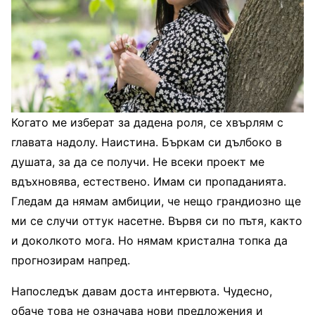
Когато ме изберат за дадена роля, се хвърлям с
главата надолу. Наистина. Бъркам си дълбоко в
душата, за да се получи. Не всеки проект ме
вдъхновява, естествено. Имам си пропаданията.
Гледам да нямам амбиции, че нещо грандиозно ще
ми се случи оттук насетне. Вървя си по пътя, както
и доколкото мога. Но нямам кристална топка да
прогнозирам напред.
Напоследък давам доста интервюта. Чудесно,
обаче това не означава нови предложения и