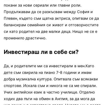
покани за нови сериали или главни роли.
Продължавам да се разкъсвам между София и
Плевен, където съм щатна актриса, опитвам се да
балансирам семейния си живот и отговорностите
си като родител на две малки деца. Нищо не се е
променило драстично.
Инвестираш ли в себе си?
Да, и родителите ми са инвестирали в мен.Като
дете съм свирила на пиано 7-8 години и имам
добра музикална култура. Опитвала съм всякакви
спортове. Искала съм и никога не са ме спирали.
Учих английски език в частно училище. Отделно
ходих два пъти на обмен в Англия, за да мога да