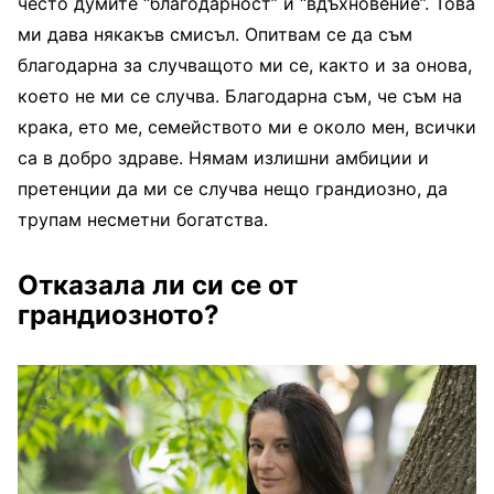
често думите “благодарност” и “вдъхновение”. Това
ми дава някакъв смисъл. Опитвам се да съм
благодарна за случващото ми се, както и за онова,
което не ми се случва. Благодарна съм, че съм на
крака, ето ме, семейството ми е около мен, всички
са в добро здраве. Нямам излишни амбиции и
претенции да ми се случва нещо грандиозно, да
трупам несметни богатства.
Отказала ли си се от
грандиозното?