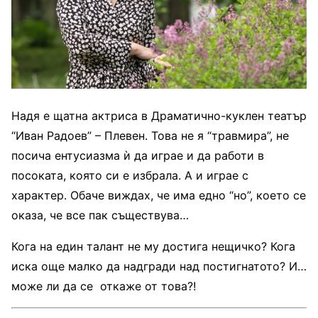
Надя е щатна актриса в Драматично-куклен театър
“Иван Радоев” – Плевен. Това не я “травмира”, не
посича ентусиазма ѝ да играе и да работи в
посоката, която си е избрала. А и играе с
характер. Обаче виждах, че има едно “но”, което се
оказа, че все пак съществува…
Кога на един талант не му достига нещичко? Кога
иска още малко да надгради над постигнатото? И…
може ли да се откаже от това?!