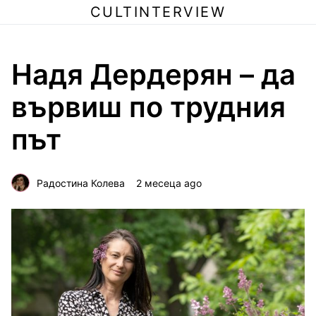
CULTINTERVIEW
Надя Дердерян – да
вървиш по трудния
път
Радостина Колева
2 месеца ago