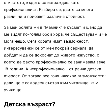
е мястото, където се изграждаш като
професионалист. Разбира се, двете са много
различни и прибавят различна стойност.
За мен ролята ми в “Мамник” е късмет и шанс да
ме видят по-голям брой хора, че съществувам и че
мога нещо. Сега хората имат възможност,
интересувайки се от мен покрай сериала, да
дойдат и да се докоснат до живото изкуство, с
което де факто професионално се занимавам вече
18 години. А непрофесионално – от ранна детска
възраст. От тогава все гоня някакви възможности:
дали ще е самодеен състав към читалище, към
училище…
Детска възраст?