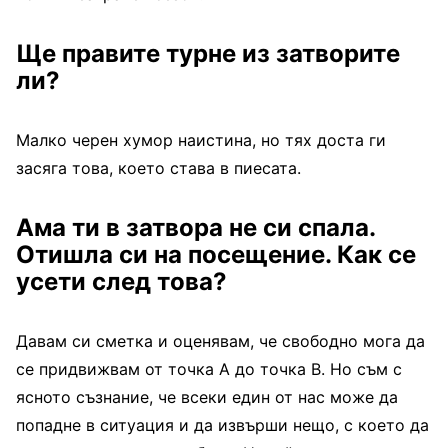
Ще правите турне из затворите
ли?
Малко черен хумор наистина, но тях доста ги
засяга това, което става в пиесата.
Ама ти в затвора не си спала.
Отишла си на посещение. Как се
усети след това?
Давам си сметка и оценявам, че свободно мога да
се придвижвам от точка A до точка B. Но съм с
ясното съзнание, че всеки един от нас може да
попадне в ситуация и да извърши нещо, с което да