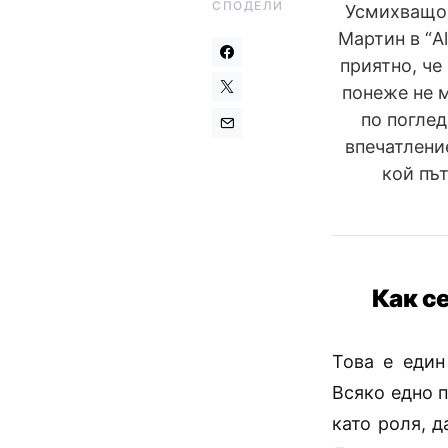
СПОДЕЛИ
Усмихващо 
Мартин в “Al
приятно, че
понеже не м
по поглед
впечатление
кой пъ
Как с
Това е един
Всяко едно 
като роля, д