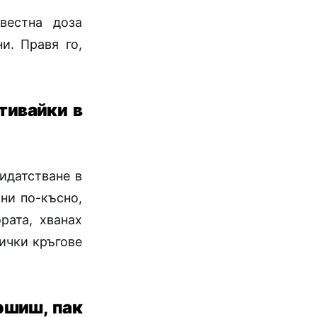
вестна доза
и. Правя го,
тивайки в
дидатстване в
ни по-късно,
рата, хванах
ички кръгове
ршиш, пак