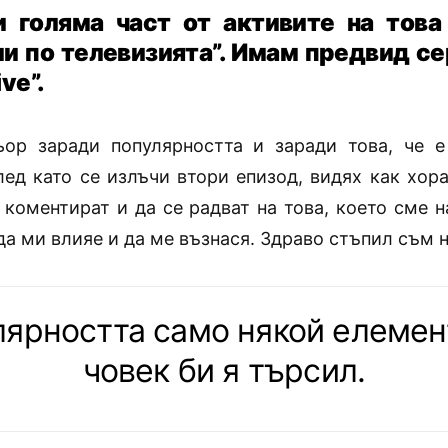
и голяма част от активите на това
ли по телевизията”. Имам предвид се
ive
”.
ор заради популярността и заради това, че 
лед като се излъчи втори епизод, видях как хора
 коментират и да се радват на това, което сме 
а ми влияе и да ме възнася. Здраво стъпил съм н
лярността само някой елемен
човек би я търсил.