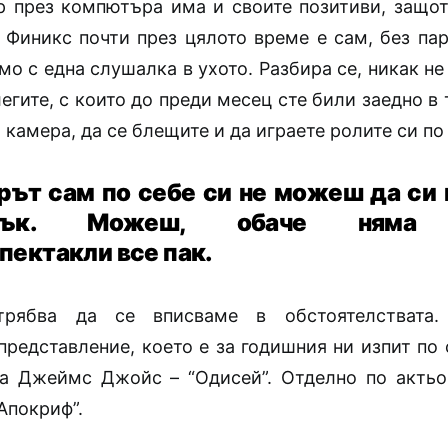
р през компютъра има и своите позитиви, защо
н Финикс почти през цялото време е сам, без па
амо с една слушалка в ухото.
Разбира се, никак не
егите, с които до преди месец сте били заедно в 
а камера, да се блещите и да играете ролите си по
рът сам по себе си не можеш да си 
чък. Можеш, обаче няма 
пектакли все пак.
трябва да се вписваме в обстоятелствата
представление, което е за годишния ни изпит по 
а Джеймс Джойс – “Одисей”. Отделно по акть
Апокриф”.