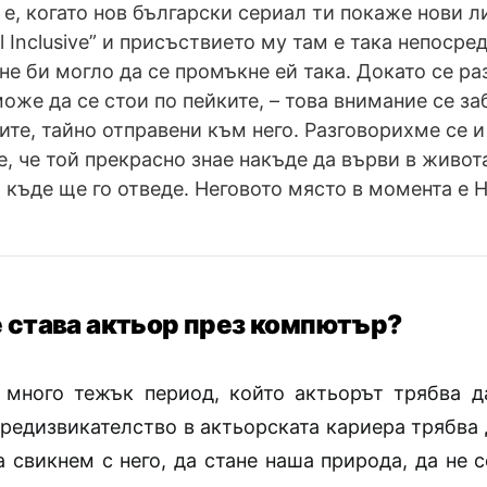
е, когато нов български сериал ти покаже нови ли
l Inclusive” и присъствието му там е така непосре
 не би могло да се промъкне ей така. Докато се р
оже да се стои по пейките, – това внимание се з
ите, тайно отправени към него. Разговорихме се и
, че той прекрасно знае накъде да върви в живот
т къде ще го отведе. Неговото място в момента е 
е става актьор през компютър?
 много тежък период, който актьорът трябва д
предизвикателство в актьорската кариера трябва 
а свикнем с него, да стане наша природа, да не 