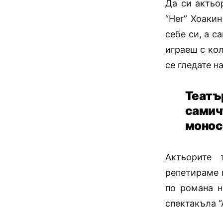
Да си актьо
“Her” Хоаки
себе си, а с
играеш с кол
се гледате н
Театъ
сами
монос
Актьорите 
репетираме 
по романа н
спектакъла “