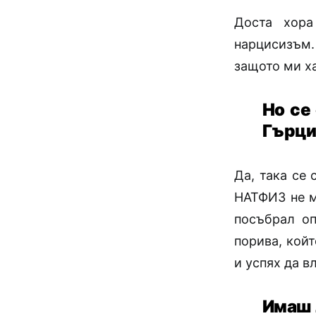
Доста хора
нарцисизъм.
защото ми ха
Но се
Гърци
Да, така се 
НАТФИЗ не м
посъбрал оп
порива, кой
и успях да в
Имаш 