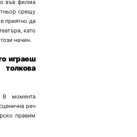
то във филма
ртньор срещу
 е приятно да
театъра, като
 този начин.
го играеш
толкова
. В момента
сценична реч
орско правим