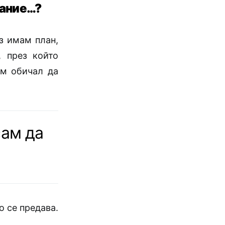
вание…?
з имам план,
, през който
ъм обичал да
сам да
о се предава.