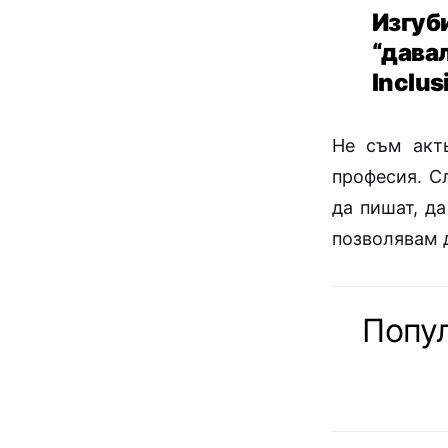
Изгуб
“дава
Inclus
Не съм акть
професия. С
да пишат, да
позволявам д
Попу