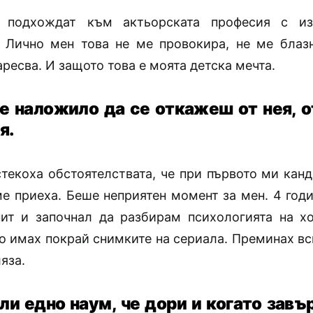
 подхождат към актьорската професия с из
 Лично мен това не ме провокира, не ме блазн
ресва. И защото това е моята детска мечта.
 е наложило да се откажеш от нея, о
я.
стекоха обстоятелствата, че при първото ми кан
е приеха. Беше неприятен момент за мен. 4 годи
ит и започнал да разбирам психологията на хо
то имах покрай снимките на сериала. Преминах вс
ляза.
ли едно наум, че дори и когато завъ