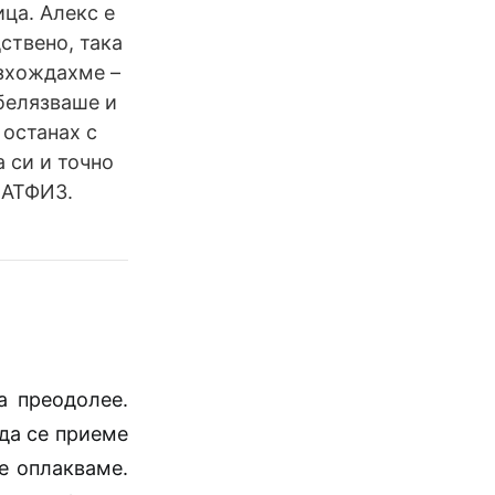
ца. Алекс е
дствено, така
азхождахме –
абелязваше и
 останах с
а си и точно
НАТФИЗ.
а преодолее.
да се приеме
се оплакваме.