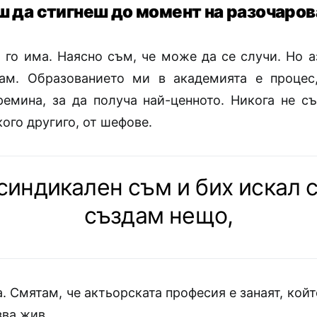
 да стигнеш до момент на разочаро
 го има. Наясно съм, че може да се случи. Но а
ам. Образованието ми в академията е процес
ремина, за да получа най-ценното. Никога не с
кого другиго, от шефове.
индикален съм и бих искал 
създам нещо,
. Смятам, че актьорската професия е занаят, койт
зва жив.