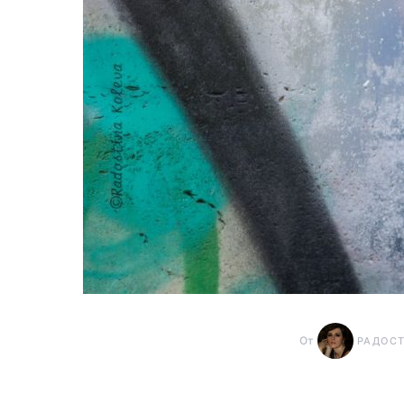
От
РАДОС