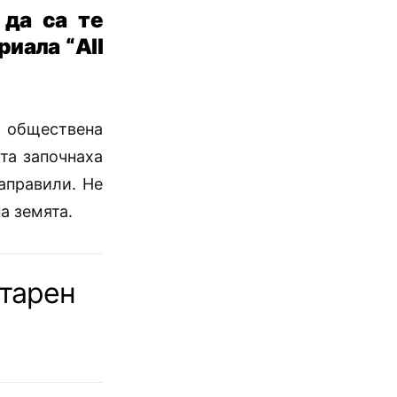
 да са те
риала “
All
е обществена
та започнаха
направили. Не
а земята.
тарен