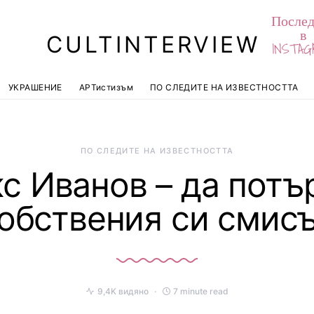
Послед
в
CULTINTERVIEW
INSTAG
УКРАШЕНИЕ
АРТистизъм
ПО СЛЕДИТЕ НА ИЗВЕСТНОСТТА
ПО СЛЕДИТЕ НА ИЗВЕСТНОСТТА
с Иванов – да пот
обствения си смис
9,4K видяно
7 minute read