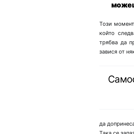
можеш
Този момент
който следв
трябва да п
завися от ня
Самос
да допринеса
Така се запа